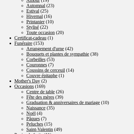
Amour
(19)
Automnal
(23)
Estival
(25)
Hivernal
(16)
Printanier
(10)
Stylisé
(22)
Toute occasion
(20)
Certificat-cadeau
(1)
Funéraire
(153)
Arrangement d'urne
(42)
Bouquets et plantes de sympathie
(38)
Corbeilles
(53)
Couronnes
(7)
Coussins de cerceuil
(14)
Couvre épitaphe
(1)
Mother's Day
(2)
Occasions
(169)
Centre de table
(26)
Fête des mères
(39)
Graduation & anniversaires de mariage
(10)
Naissance
(35)
Noël
(4)
Pâques
(7)
Peluches
(15)
Saint-Valentin
(49)