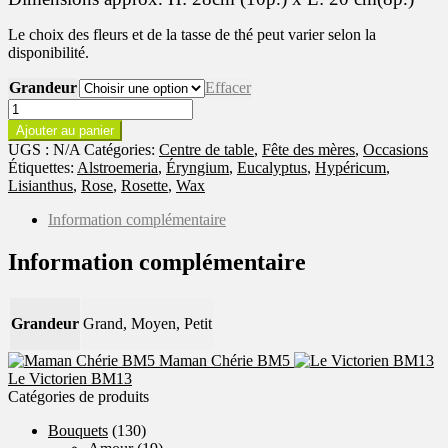
Le choix des fleurs et de la tasse de thé peut varier selon la
disponibilité.
Grandeur
Effacer
quantité
de
Ajouter au panier
Thé
UGS :
N/A
Catégories:
Centre de table
,
Fête des mères
,
Occasions
floral
Étiquettes:
Alstroemeria
,
Éryngium
,
Eucalyptus
,
Hypéricum
,
BM3
Lisianthus
,
Rose
,
Rosette
,
Wax
Information complémentaire
Information complémentaire
Grandeur
Grand, Moyen, Petit
Maman Chérie BM5
Le Victorien BM13
Catégories de produits
Bouquets
(130)