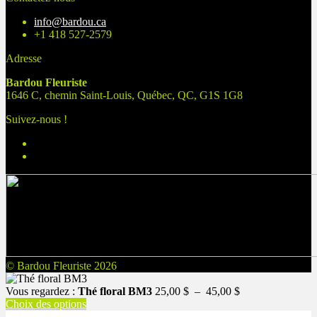
info@bardou.ca
+1 418 527-2579
Adresse
Bardou Fleuriste
1646 C, chemin Saint-Louis, Québec, QC, G1S 1G8
Suivez-nous !
© Bardou Fleuriste 2026
Plage
Vous regardez :
Thé floral BM3
25,00
$
–
45,00
$
de
Choix des options
prix :