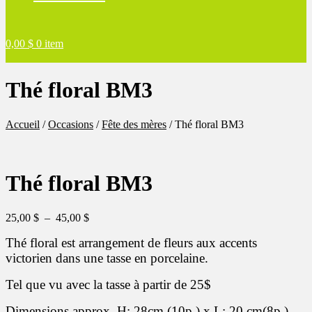
0,00
$
0 item
Thé floral BM3
Accueil
/
Occasions
/
Fête des mères
/
Thé floral BM3
Thé floral BM3
Plage
25,00
$
–
45,00
$
de
Thé floral est arrangement de fleurs aux accents
prix :
25,00 $
victorien dans une tasse en porcelaine.
à
45,00 $
Tel que vu avec la tasse à partir de 25$
Dimensions approx. H: 28cm (10p.) x L: 20 cm(8p.)