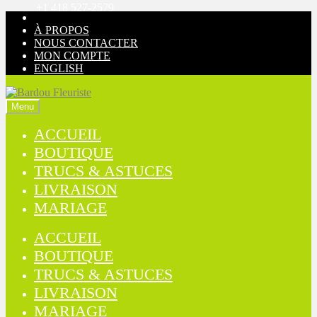
+1 418 527-2579
Aller
Aller
à
au
À PROPOS
la
contenu
NOUS CONTACTER
navigation
MON COMPTE
ENGLISH
Menu
ACCUEIL
BOUTIQUE
TRUCS & ASTUCES
LIVRAISON
MARIAGE
ACCUEIL
BOUTIQUE
TRUCS & ASTUCES
LIVRAISON
MARIAGE