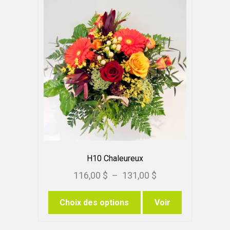
options
peuvent
être
choisies
sur
la
page
du
produit
H10 Chaleureux
Plage
116,00
$
–
131,00
$
de
Ce
Choix des options
Voir
prix :
produit
116,00 $
a