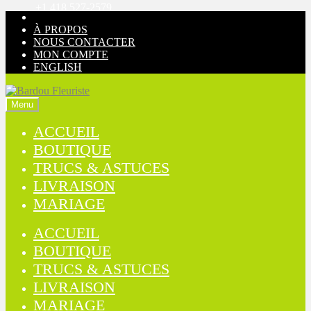
+1 418 527-2579
Aller
Aller
à
au
À PROPOS
la
contenu
NOUS CONTACTER
navigation
MON COMPTE
ENGLISH
Menu
ACCUEIL
BOUTIQUE
TRUCS & ASTUCES
LIVRAISON
MARIAGE
ACCUEIL
BOUTIQUE
TRUCS & ASTUCES
LIVRAISON
MARIAGE