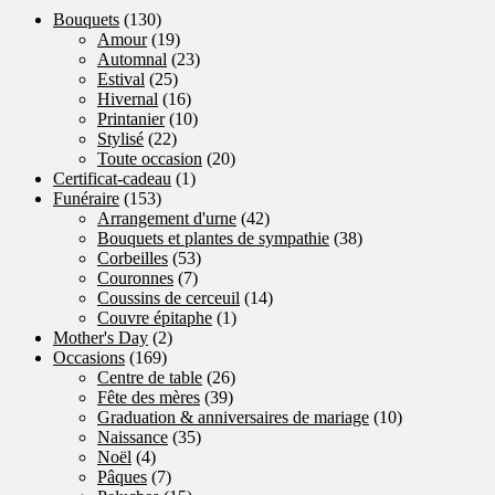
Bouquets
(130)
Amour
(19)
Automnal
(23)
Estival
(25)
Hivernal
(16)
Printanier
(10)
Stylisé
(22)
Toute occasion
(20)
Certificat-cadeau
(1)
Funéraire
(153)
Arrangement d'urne
(42)
Bouquets et plantes de sympathie
(38)
Corbeilles
(53)
Couronnes
(7)
Coussins de cerceuil
(14)
Couvre épitaphe
(1)
Mother's Day
(2)
Occasions
(169)
Centre de table
(26)
Fête des mères
(39)
Graduation & anniversaires de mariage
(10)
Naissance
(35)
Noël
(4)
Pâques
(7)