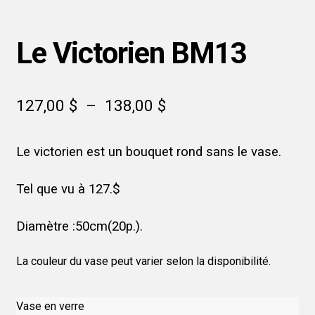
Le Victorien BM13
Plage
127,00
$
–
138,00
$
de
Le victorien est un bouquet rond sans le vase.
prix :
127,00 $
Tel que vu à 127.$
à
Diamètre :50cm(20p.).
138,00 $
La couleur du vase peut varier selon la disponibilité.
Vase en verre