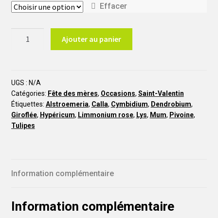
Effacer
quantité
Ajouter au panier
de
Le
Victorien
BM13
UGS :
N/A
Catégories:
Fête des mères
,
Occasions
,
Saint-Valentin
Étiquettes:
Alstroemeria
,
Calla
,
Cymbidium
,
Dendrobium
,
Giroflée
,
Hypéricum
,
Limmonium rose
,
Lys
,
Mum
,
Pivoine
,
Tulipes
Information complémentaire
Information complémentaire