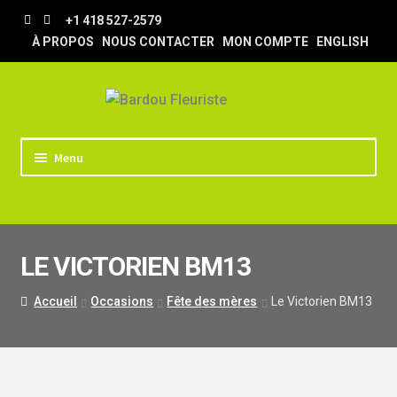
Aller
Aller
+1 418 527-2579
à
au
À PROPOS
NOUS CONTACTER
MON COMPTE
ENGLISH
la
contenu
navigation
Menu
ACCUEIL
BOUTIQUE
LE VICTORIEN BM13
TRUCS & ASTUCES
LIVRAISON
Accueil
Occasions
Fête des mères
Le Victorien BM13
MARIAGE