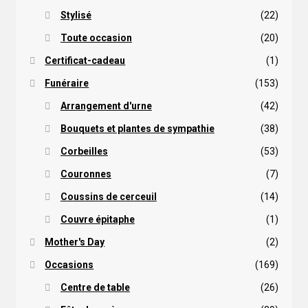
Stylisé
(22)
Toute occasion
(20)
Certificat-cadeau
(1)
Funéraire
(153)
Arrangement d'urne
(42)
Bouquets et plantes de sympathie
(38)
Corbeilles
(53)
Couronnes
(7)
Coussins de cerceuil
(14)
Couvre épitaphe
(1)
Mother's Day
(2)
Occasions
(169)
Centre de table
(26)