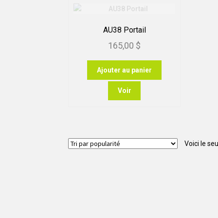
AU38 Portail
165,00
$
Ajouter au panier
Voir
Voici le seu