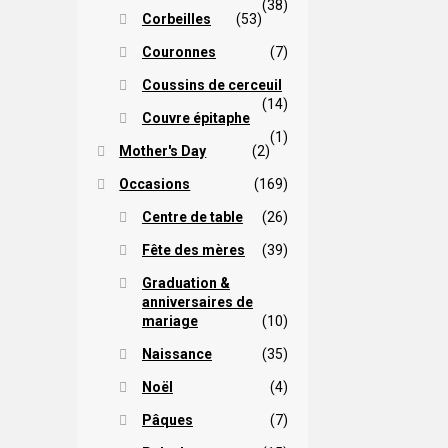
(38)
Corbeilles
(53)
Couronnes
(7)
Coussins de cerceuil
(14)
Couvre épitaphe
(1)
Mother's Day
(2)
Occasions
(169)
Centre de table
(26)
Fête des mères
(39)
Graduation &
anniversaires de
mariage
(10)
Naissance
(35)
Noël
(4)
Pâques
(7)