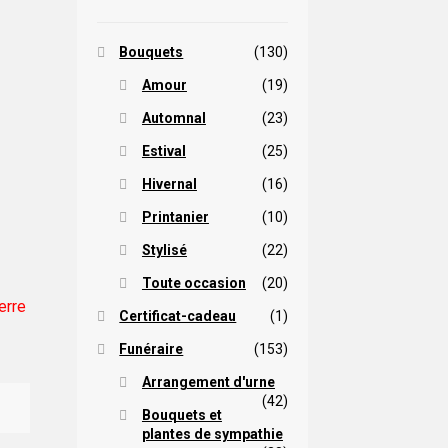
Bouquets
(130)
Amour
(19)
Automnal
(23)
Estival
(25)
Hivernal
(16)
Printanier
(10)
Stylisé
(22)
Toute occasion
(20)
erre
Certificat-cadeau
(1)
Funéraire
(153)
Arrangement d'urne
(42)
Bouquets et
plantes de sympathie