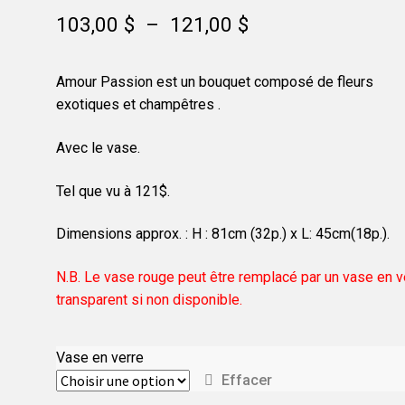
Plage
103,00
$
–
121,00
$
de
Amour Passion est un bouquet composé de fleurs
prix :
exotiques et champêtres .
103,00 $
Avec le vase.
à
121,00 $
Tel que vu à 121$.
Dimensions approx. : H : 81cm (32p.) x L: 45cm(18p.).
N.B. Le vase rouge peut être remplacé par un vase en v
transparent si non disponible.
Vase en verre
Effacer