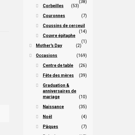
(38)
Corbeilles
(53)
Couronnes
(7)
Coussins de cerceuil
(14)
Couvre épitaphe
(1)
Mother's Day
(2)
Occasions
(169)
Centre de table
(26)
Fête des mères
(39)
Graduation &
anniversaires de
mariage
(10)
Naissance
(35)
Noël
(4)
Pâques
(7)