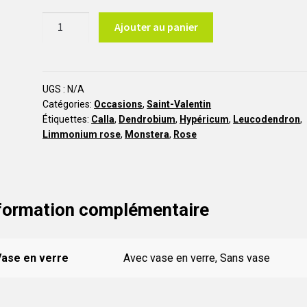
quantité
Ajouter au panier
de
Amour
Passion
STV1
UGS :
N/A
Catégories:
Occasions
,
Saint-Valentin
Étiquettes:
Calla
,
Dendrobium
,
Hypéricum
,
Leucodendron
,
Limmonium rose
,
Monstera
,
Rose
formation complémentaire
Vase en verre
Avec vase en verre, Sans vase