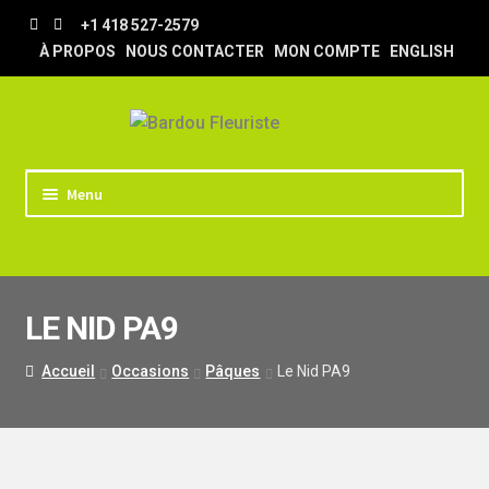
Aller
Aller
+1 418 527-2579
à
au
À PROPOS
NOUS CONTACTER
MON COMPTE
ENGLISH
la
contenu
navigation
Menu
ACCUEIL
BOUTIQUE
LE NID PA9
TRUCS & ASTUCES
LIVRAISON
Accueil
Occasions
Pâques
Le Nid PA9
MARIAGE