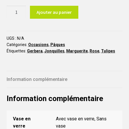
quantité
Ajouter au panier
de
Le
Nid
PA9
UGS :
N/A
Catégories:
Occasions
,
Pâques
Étiquettes:
Gerbera
,
Jonquilles
,
Marguerite
,
Rose
,
Tulipes
Information complémentaire
Information complémentaire
Vase en
Avec vase en verre, Sans
verre
vase