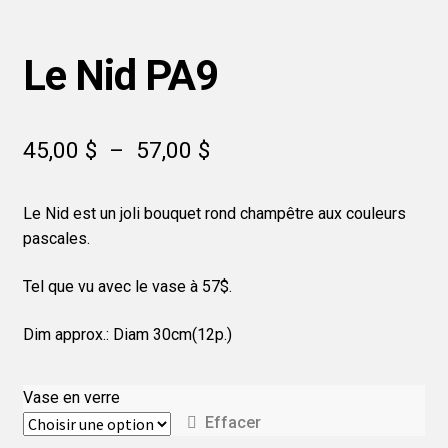
Le Nid PA9
Plage
45,00
$
–
57,00
$
de
Le Nid est un joli bouquet rond champêtre aux couleurs
prix :
pascales.
45,00 $
Tel que vu avec le vase à 57$.
à
57,00 $
Dim approx.: Diam 30cm(12p.)
Vase en verre
Effacer