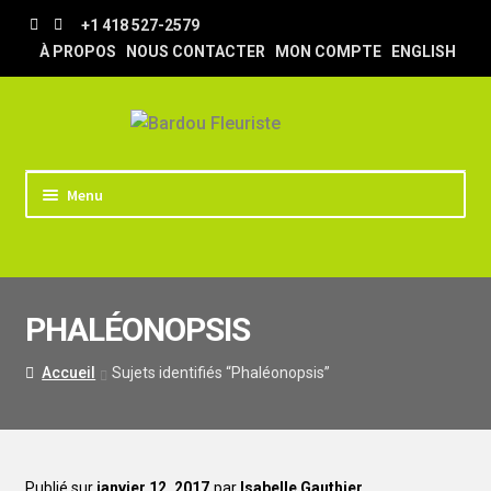
Aller
Aller
+1 418 527-2579
à
au
À PROPOS
NOUS CONTACTER
MON COMPTE
ENGLISH
la
contenu
navigation
Menu
ACCUEIL
BOUTIQUE
PHALÉONOPSIS
TRUCS & ASTUCES
LIVRAISON
Accueil
Sujets identifiés “Phaléonopsis”
MARIAGE
Publié sur
janvier 12, 2017
par
Isabelle Gauthier