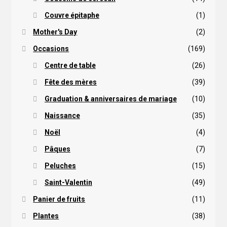
Couvre épitaphe
(1)
Mother's Day
(2)
Occasions
(169)
Centre de table
(26)
Fête des mères
(39)
Graduation & anniversaires de mariage
(10)
Naissance
(35)
Noël
(4)
Pâques
(7)
Peluches
(15)
Saint-Valentin
(49)
Panier de fruits
(11)
Plantes
(38)