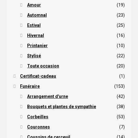
Amour
(19)
Automnal
(23)
Estival
(25)
Hivernal
(16)
Printanier
(10)
Stylisé
(22)
Toute occasion
(20)
Certificat-cadeau
(1)
Funéraire
(153)
Arrangement d'urne
(42)
Bouquets et plantes de sympathie
(38)
Corbeilles
(53)
Couronnes
(7)
Coussins de cerceuil
(14)