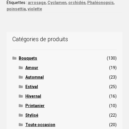
Étiquettes :
arrosage
,
Cyclamen
,
orchidée
,
Phaléonopsis
,
poinsettia
,
violette
Catégories de produits
Bouquets
(130)
Amour
(19)
Automnal
(23)
Estival
(25)
Hivernal
(16)
Printanier
(10)
Stylisé
(22)
Toute occasion
(20)