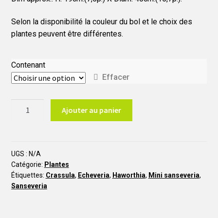
Selon la disponibilité la couleur du bol et le choix des
plantes peuvent être différentes.
Contenant
Effacer
quantité
Ajouter au panier
de
P43
Jardins
de
UGS :
N/A
Catégorie:
Plantes
plantes
Étiquettes:
Crassula
,
Echeveria
,
Haworthia
,
Mini sanseveria
,
grasses
Sanseveria