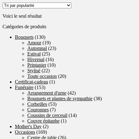
a
plusieurs
Voici le seul résultat
variations.
Les
Catégories de produits
options
peuvent
Bouquets
(130)
être
Amour
(19)
choisies
Automnal
(23)
sur
Estival
(25)
la
Hivernal
(16)
page
Printanier
(10)
du
Stylisé
(22)
produit
Toute occasion
(20)
Certificat-cadeau
(1)
Funéraire
(153)
Arrangement d'urne
(42)
Bouquets et plantes de sympathie
(38)
Corbeilles
(53)
Couronnes
(7)
Coussins de cerceuil
(14)
Couvre épitaphe
(1)
Mother's Day
(2)
Occasions
(169)
Centre de table
(26)