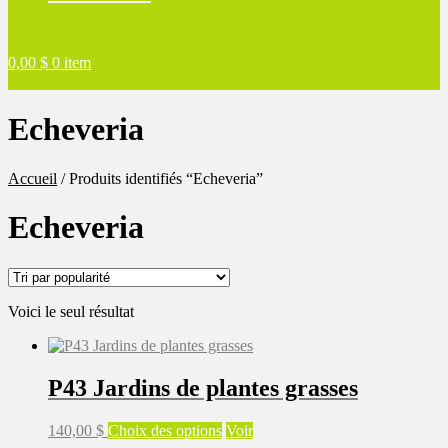
0,00
$
0 item
Echeveria
Accueil
/
Produits identifiés “Echeveria”
Echeveria
Voici le seul résultat
P43 Jardins de plantes grasses
Ce
140,00
$
Choix des options
Voir
produit