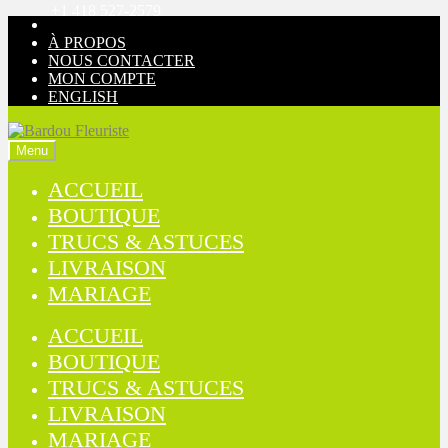
+1 418 527-2579
Aller
Aller
à
au
À PROPOS
la
contenu
NOUS CONTACTER
navigation
MON COMPTE
ENGLISH
Menu
ACCUEIL
BOUTIQUE
TRUCS & ASTUCES
LIVRAISON
MARIAGE
ACCUEIL
BOUTIQUE
TRUCS & ASTUCES
LIVRAISON
MARIAGE