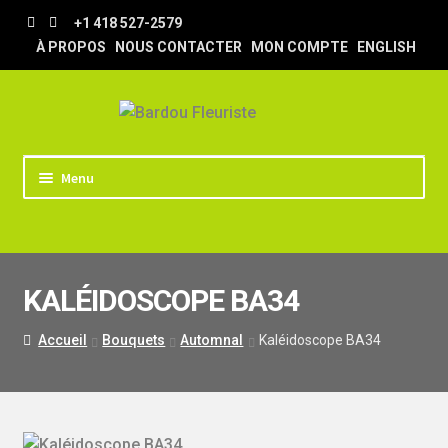
Aller
Aller
+1 418 527-2579
à
au
À PROPOS
NOUS CONTACTER
MON COMPTE
ENGLISH
la
contenu
navigation
Menu
ACCUEIL
BOUTIQUE
KALÉIDOSCOPE BA34
TRUCS & ASTUCES
LIVRAISON
Accueil
Bouquets
Automnal
Kaléidoscope BA34
MARIAGE