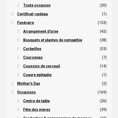
Toute occasion
(20)
Certificat-cadeau
(1)
Funéraire
(153)
Arrangement d'urne
(42)
Bouquets et plantes de sympathie
(38)
Corbeilles
(53)
Couronnes
(7)
Coussins de cerceuil
(14)
Couvre épitaphe
(1)
Mother's Day
(2)
Occasions
(169)
Centre de table
(26)
Fête des mères
(39)