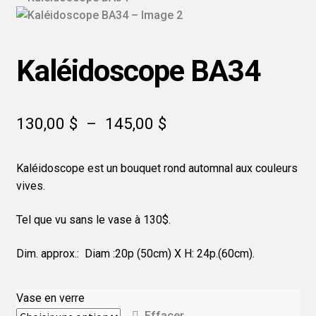
Kaléidoscope BA34
Plage
130,00
$
–
145,00
$
de
Kaléidoscope est un bouquet rond automnal aux couleurs
prix :
vives.
130,00 $
Tel que vu sans le vase à 130$.
à
145,00 $
Dim. approx.: Diam :20p (50cm) X H: 24p.(60cm).
Vase en verre
Effacer