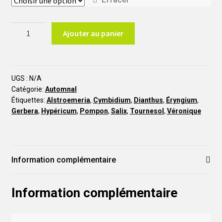
quantité
Ajouter au panier
de
Kaléidoscope
BA34
UGS :
N/A
Catégorie:
Automnal
Étiquettes:
Alstroemeria
,
Cymbidium
,
Dianthus
,
Éryngium
,
Gerbera
,
Hypéricum
,
Pompon
,
Salix
,
Tournesol
,
Véronique
Information complémentaire
Information complémentaire