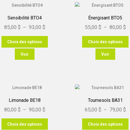
Sensibilité BTO4
Énergisant BTO5
Plage
P
85,00
$
–
93,00
$
55,00
$
–
80,00
$
de
d
Ce
Choix des options
Choix des options
prix :
pr
produit
p
85,00 $
5
a
Voir
Voir
plusieurs
p
à
à
variations.
v
93,00 $
8
Les
options
peuvent
être
choisies
c
Limonade BE18
Tournesols BA31
sur
Plage
P
80,00
$
–
90,00
$
65,00
$
–
79,00
$
la
l
page
de
d
Ce
du
Choix des options
Choix des options
prix :
pr
produit
p
produit
p