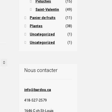
hoisies
Peluches
(15)
sur
Saint-Valentin
(49)
lage
a
page
Panier de fruits
(11)
e
Ce
du
rix :
Plantes
(38)
roduit
roduit
8,00 $
a
Uncategorized
(1)
lusieurs
Uncategorized
(1)
ariations.
00,00 $
Les
options
peuvent
être
Nous contacter
hoisies
sur
a
page
info@bardou.ca
du
roduit
418-527-2579
1646 C ch St-Louis