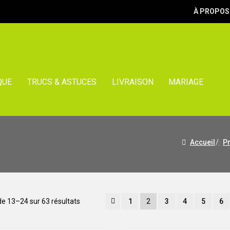
À PROPOS
QUE
TRUCS & ASTUCES
LIVRAISON
MARIAGE
Accueil
/
Pr
Trié
de 13–24 sur 63 résultats
1
2
3
4
5
6
par
popularité