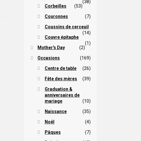
(38)
5,00 $
a
Corbeilles
(53)
lusieurs
Couronnes
(7)
ariations.
9,00 $
Les
Coussins de cerceuil
options
(14)
Couvre épitaphe
peuvent
(1)
être
Mother's Day
(2)
hoisies
Occasions
(169)
sur
Plage
a
Centre de table
(26)
page
de
Fête des mères
(39)
Ce
du
prix :
roduit
roduit
Graduation &
127,00 $
a
anniversaires de
lusieurs
mariage
(10)
à
ariations.
Naissance
(35)
138,00 $
Les
options
Noël
(4)
peuvent
Pâques
(7)
être