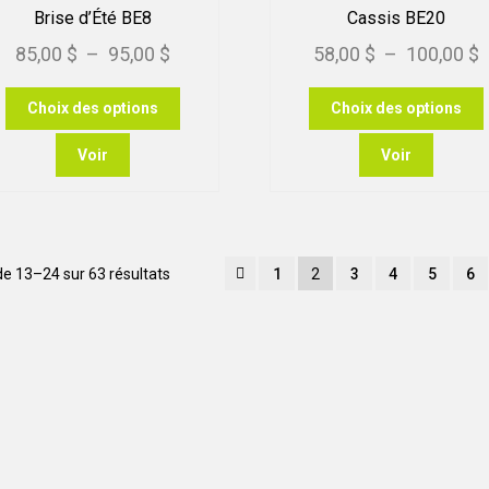
c
Brise d’Été BE8
Cassis BE20
Plage
P
85,00
$
–
95,00
$
58,00
$
–
100,00
$
l
de
d
Ce
Choix des options
Choix des options
prix :
p
produit
p
p
85,00 $
5
a
Voir
Voir
plusieurs
p
à
à
variations.
v
95,00 $
1
Les
options
peuvent
Trié
de 13–24 sur 63 résultats
1
2
3
4
5
6
être
par
choisies
c
popularité
sur
la
l
page
du
produit
p