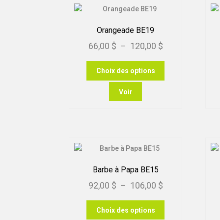
Orangeade BE19
Plage
66,00
$
–
120,00
$
de
Ce
Choix des options
prix :
produit
66,00 $
a
Voir
plusieurs
à
variations.
120,00 $
Les
options
peuvent
être
choisies
Barbe à Papa BE15
sur
Plage
92,00
$
–
106,00
$
la
page
de
Ce
du
Choix des options
prix :
produit
produit