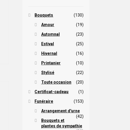
Bouquets
(130)
Amour
(19)
lage
Automnal
(23)
e
Ce
ix :
Estival
(25)
roduit
5,00 $
a
Hivernal
(16)
lusieurs
Printanier
(10)
ariations.
0,00 $
Les
Stylisé
(22)
options
Toute occasion
(20)
peuvent
être
Certificat-cadeau
(1)
hoisies
Funéraire
(153)
sur
lage
a
Arrangement d'urne
page
(42)
e
Bouquets et
Ce
du
ix :
plantes de sympathie
roduit
roduit