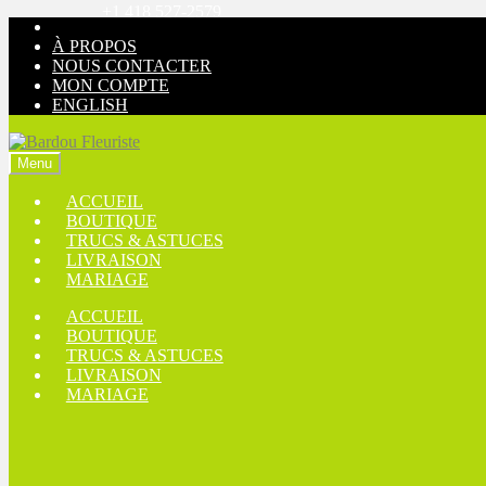
+1 418 527-2579
Aller
Aller
à
au
À PROPOS
la
contenu
NOUS CONTACTER
navigation
MON COMPTE
ENGLISH
Menu
ACCUEIL
BOUTIQUE
TRUCS & ASTUCES
LIVRAISON
MARIAGE
ACCUEIL
BOUTIQUE
TRUCS & ASTUCES
LIVRAISON
MARIAGE