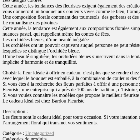
Des designs colorés
Cette année, les tendances des fleuristes exigent également des créatio
vous donneront un bouquet aux couleurs vives comme le bleu, l’orange, 
Une composition florale contenant des tournesols, des gerberas et des 
Le romantisme des pivoines
Cette année, la tendance est également aux compositions florales simple
nuances pastel, qui rappellent même les contes de fées.
Les orchidées bleues, d’une beauté inégalée
Les orchidées ont un pouvoir captivant auquel personne ne peut résister
lesquelles se distingue l’orchidée bleue.
D’une beauté singulière, les orchidées bleues s’inscrivent dans la ten
implicite d’harmonie et de tranquillité.
Choisir la fleur idéale à offrir en cadeau, c’est plus que se rendre chez
avec lequel le bouquet est emballé, à la combinaison de couleurs des f
Si vous êtes à la recherche des fleurs parfaites à offrir à une person
Fleuriste, une entreprise qui a près de 100 ans de tradition, d’histoi
Si vous voulez connaître les modèles que propose le meilleur fleuriste 
Le cadeau idéal est chez Bardou Fleuriste.
Description :
Les fleurs sont le cadeau idéal pour toute occasion. Si votre intention
l’arrangement floral qui transmet vos sentiments.
Catégorie :
Uncategorized
Catégories de produits