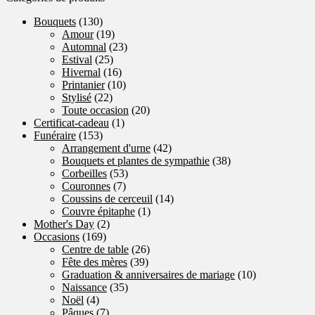
Bouquets
(130)
Amour
(19)
Automnal
(23)
Estival
(25)
Hivernal
(16)
Printanier
(10)
Stylisé
(22)
Toute occasion
(20)
Certificat-cadeau
(1)
Funéraire
(153)
Arrangement d'urne
(42)
Bouquets et plantes de sympathie
(38)
Corbeilles
(53)
Couronnes
(7)
Coussins de cerceuil
(14)
Couvre épitaphe
(1)
Mother's Day
(2)
Occasions
(169)
Centre de table
(26)
Fête des mères
(39)
Graduation & anniversaires de mariage
(10)
Naissance
(35)
Noël
(4)
Pâques
(7)