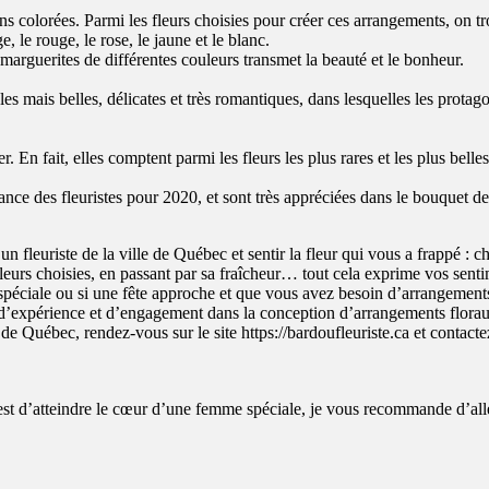
ns colorées. Parmi les fleurs choisies pour créer ces arrangements, on tr
le rouge, le rose, le jaune et le blanc.
marguerites de différentes couleurs transmet la beauté et le bonheur.
s mais belles, délicates et très romantiques, dans lesquelles les protag
. En fait, elles comptent parmi les fleurs les plus rares et les plus be
dance des fleuristes pour 2020, et sont très appréciées dans le bouquet 
 un fleuriste de la ville de Québec et sentir la fleur qui vous a frappé : 
leurs choisies, en passant par sa fraîcheur… tout cela exprime vos senti
ne spéciale ou si une fête approche et que vous avez besoin d’arrangemen
re, d’expérience et d’engagement dans la conception d’arrangements flora
de Québec, rendez-vous sur le site https://bardoufleuriste.ca et contactez
 est d’atteindre le cœur d’une femme spéciale, je vous recommande d’aller