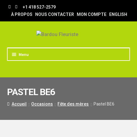
Aller
Aller
+1 418 527-2579
à
au
À PROPOS
NOUS CONTACTER
MON COMPTE
ENGLISH
la
contenu
navigation
Menu
ACCUEIL
BOUTIQUE
PASTEL BE6
TRUCS & ASTUCES
LIVRAISON
Accueil
Occasions
Fête des mères
Pastel BE6
MARIAGE