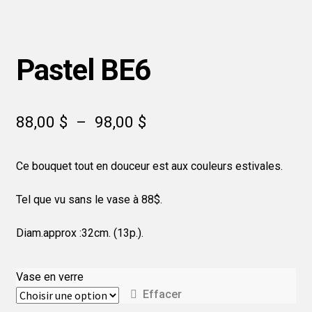
Pastel BE6
Plage
88,00
$
–
98,00
$
de
Ce bouquet tout en douceur est aux couleurs estivales.
prix :
88,00 $
Tel que vu sans le vase à 88$.
à
Diam.approx :32cm. (13p.).
98,00 $
Vase en verre
Effacer