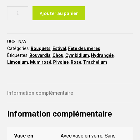
quantité
Ajouter au panier
de
Pastel
BE6
UGS :
N/A
Catégories:
Bouquets
,
Estival
,
Fête des mères
Étiquettes:
Bouvardia
,
Chou
,
Cymbidium
,
Hydrangée
,
Limonium
,
Mum rosé
,
Pivoine
,
Rose
,
Trachelium
Information complémentaire
Information complémentaire
Vase en
Avec vase en verre, Sans