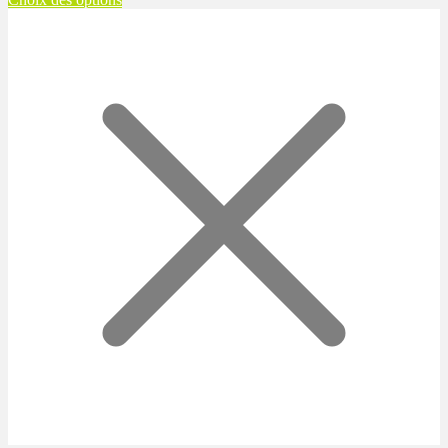
prix :
125,00 $
à
145,00 $