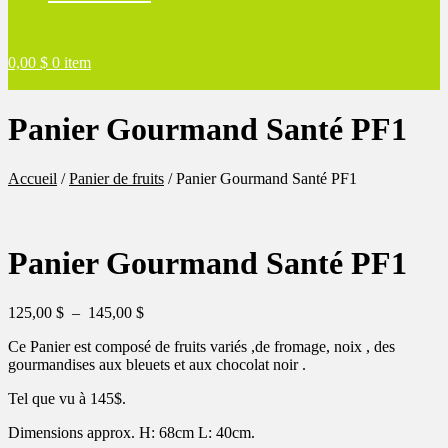
0,00
$
0 item
Panier Gourmand Santé PF1
Accueil
/
Panier de fruits
/
Panier Gourmand Santé PF1
Panier Gourmand Santé PF1
Plage
125,00
$
–
145,00
$
de
Ce Panier est composé de fruits variés ,de fromage, noix , des
prix :
gourmandises aux bleuets et aux chocolat noir .
125,00 $
à
Tel que vu à 145$.
145,00 $
Dimensions approx. H: 68cm L: 40cm.