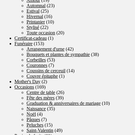
Amour
(19)
Automnal
(23)
Estival
(25)
Hivernal
(16)
Printanier
(10)
Stylisé
(22)
Toute occasion
(20)
Certificat-cadeau
(1)
Funéraire
(153)
Arrangement d'urne
(42)
Bouquets et plantes de sympathie
(38)
Corbeilles
(53)
Couronnes
(7)
Coussins de cerceuil
(14)
Couvre épitaphe
(1)
Mother's Day
(2)
Occasions
(169)
Centre de table
(26)
Fête des mères
(39)
Graduation & anniversaires de mariage
(10)
Naissance
(35)
Noël
(4)
Pâques
(7)
Peluches
(15)
Saint-Valentin
(49)