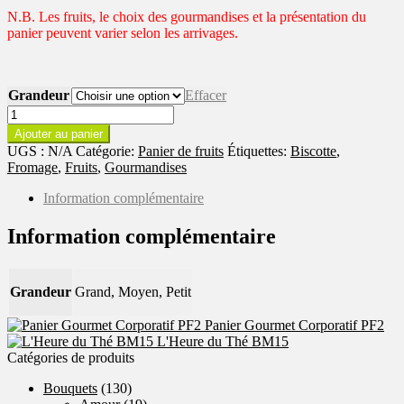
N.B. Les fruits, le choix des gourmandises et la présentation du
panier peuvent varier selon les arrivages.
Grandeur
Effacer
quantité
de
Ajouter au panier
Panier
UGS :
N/A
Catégorie:
Panier de fruits
Étiquettes:
Biscotte
,
Gourmand
Fromage
,
Fruits
,
Gourmandises
Santé
PF1
Information complémentaire
Information complémentaire
Grandeur
Grand, Moyen, Petit
Panier Gourmet Corporatif PF2
L'Heure du Thé BM15
Catégories de produits
Bouquets
(130)