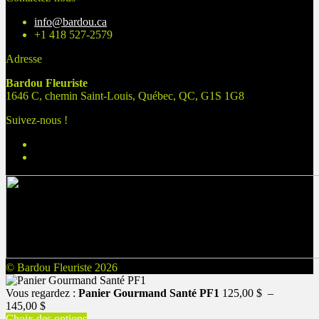
info@bardou.ca
+1 418 527-2579
Adresse
Bardou Fleuriste
1646 C, chemin Saint-Louis, Québec, QC, G1S 1G8
Suivez-nous !
© Bardou Fleuriste 2026
Vous regardez :
Panier Gourmand Santé PF1
125,00
$
–
Plage
145,00
$
de
Choix des options