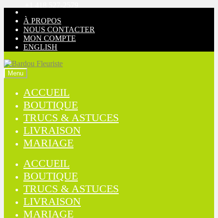
+1 418 527-2579
Aller
Aller
à
au
À PROPOS
la
contenu
NOUS CONTACTER
navigation
MON COMPTE
ENGLISH
Menu
ACCUEIL
BOUTIQUE
TRUCS & ASTUCES
LIVRAISON
MARIAGE
ACCUEIL
BOUTIQUE
TRUCS & ASTUCES
LIVRAISON
MARIAGE