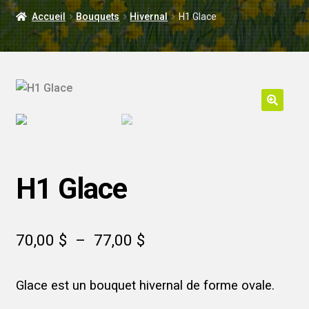
LIVRAISON
Accueil
Bouquets
Hivernal
H1 Glace
MARIAGE
H1 Glace
Plage
70,00
$
–
77,00
$
de
Glace est un bouquet hivernal de forme ovale.
prix :