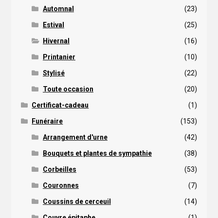
Automnal
(23)
Estival
(25)
Hivernal
(16)
Printanier
(10)
Stylisé
(22)
Toute occasion
(20)
Certificat-cadeau
(1)
Funéraire
(153)
Arrangement d'urne
(42)
Bouquets et plantes de sympathie
(38)
Corbeilles
(53)
Couronnes
(7)
Coussins de cerceuil
(14)
Couvre épitaphe
(1)