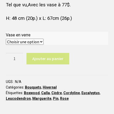
70,00 $
Tel que vu,Avec les vase à 77$.
à
H: 48 cm (20p.) x L: 67cm (26p.)
77,00 $
Vase en verre
quantité
Ajouter au panier
de
H1
Glace
UGS :
N/A
Catégories:
Bouquets
,
Hivernal
Étiquettes:
Boxwood
,
Calla
,
Cèdre
,
Cordyline
,
Eucalyptus
,
Leucodendron
,
Marguerite
,
Pin
,
Rose