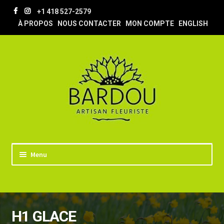
Aller
Aller
+1 418 527-2579
à
au
À PROPOS
NOUS CONTACTER
MON COMPTE
ENGLISH
la
contenu
navigation
Menu
ACCUEIL
BOUTIQUE
H1 GLACE
TRUCS & ASTUCES