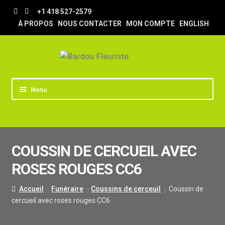
Aller
Aller
+1 418 527-2579
à
au
À PROPOS
NOUS CONTACTER
MON COMPTE
ENGLISH
la
contenu
navigation
Menu
ACCUEIL
BOUTIQUE
COUSSIN DE CERCUEIL AVEC
TRUCS & ASTUCES
ROSES ROUGES CC6
LIVRAISON
MARIAGE
Accueil
Funéraire
Coussins de cerceuil
Coussin de
cercueil avec roses rouges CC6