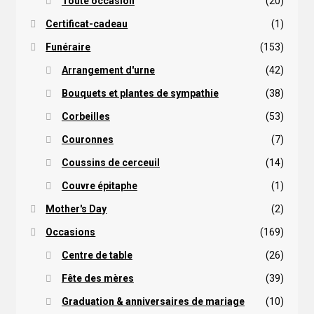
Toute occasion
(20)
Certificat-cadeau
(1)
Funéraire
(153)
Arrangement d'urne
(42)
Bouquets et plantes de sympathie
(38)
Corbeilles
(53)
Couronnes
(7)
Coussins de cerceuil
(14)
Couvre épitaphe
(1)
Mother's Day
(2)
Occasions
(169)
Centre de table
(26)
Fête des mères
(39)
Graduation & anniversaires de mariage
(10)