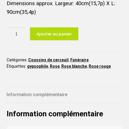
Dimensions approx. Largeur: 40cm(15,7p) X L:
90cm(35,4p)
quantité
Ajouter au panier
de
Coussin
de
cercueil
Catégories:
Coussins de cerceuil
,
Funéraire
Étiquettes:
gypsophile
,
Rose
,
Rose blanche
,
Rose rouge
avec
roses
rouges
CC6
Information complémentaire
Information complémentaire