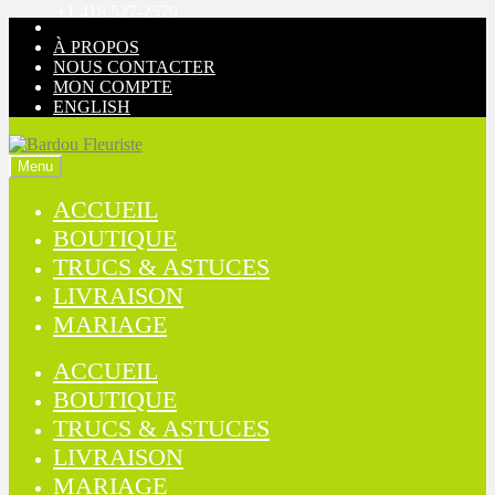
+1 418 527-2579
Aller
Aller
à
au
À PROPOS
la
contenu
NOUS CONTACTER
navigation
MON COMPTE
ENGLISH
Menu
ACCUEIL
BOUTIQUE
TRUCS & ASTUCES
LIVRAISON
MARIAGE
ACCUEIL
BOUTIQUE
TRUCS & ASTUCES
LIVRAISON
MARIAGE