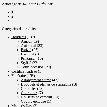
la
Trié
Affichage de 1–12 sur 17 résultats
page
par
1
du
popularité
2
produit
→
Catégories de produits
Bouquets
(130)
Amour
(19)
Automnal
(23)
Estival
(25)
Hivernal
(16)
Printanier
(10)
Stylisé
(22)
Toute occasion
(20)
Certificat-cadeau
(1)
Funéraire
(153)
Arrangement d'urne
(42)
Bouquets et plantes de sympathie
(38)
Corbeilles
(53)
Couronnes
(7)
Coussins de cerceuil
(14)
Couvre épitaphe
(1)
Mother's Day
(2)