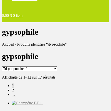
0,00
$
0 item
gypsophile
Accueil
/
Produits identifiés “gypsophile”
gypsophile
Trié
Affichage de 1–12 sur 17 résultats
par
1
popularité
2
→