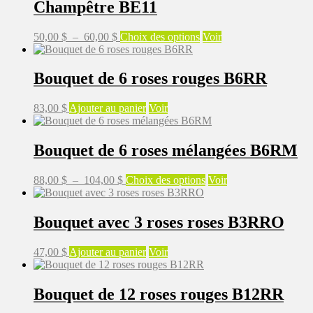
Champêtre BE11
Plage
Ce
50,00
$
–
60,00
$
Choix des options
Voir
de
produit
prix :
a
50,00 $
plusieurs
Bouquet de 6 roses rouges B6RR
à
variations.
60,00 $
Les
83,00
$
Ajouter au panier
Voir
options
peuvent
être
Bouquet de 6 roses mélangées B6RM
choisies
sur
la
Plage
Ce
88,00
$
–
104,00
$
Choix des options
Voir
page
de
produit
du
prix :
a
produit
88,00 $
plusieurs
Bouquet avec 3 roses roses B3RRO
à
variations.
104,00 $
Les
47,00
$
Ajouter au panier
Voir
options
peuvent
être
Bouquet de 12 roses rouges B12RR
choisies
sur