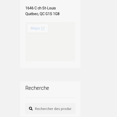
1646 C ch St-Louis
Québec, QC G1S 1G8
Recherche
Rechercher
Rechercher :