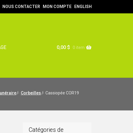
NOUS CONTACTER
MON COMPTE
ENGLISH
0,00
$
AGE
0 item
unéraire
/
Corbeilles
/
Cassiopée COR19
Catégories de