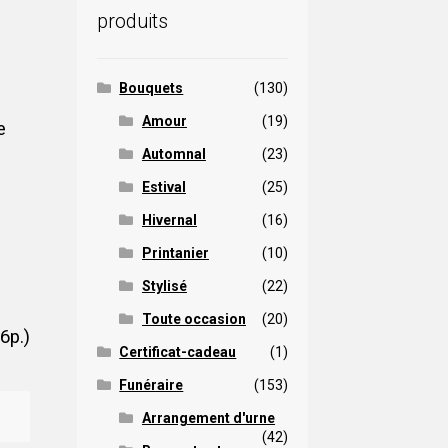
produits
Bouquets
(130)
Amour
(19)
e
Automnal
(23)
Estival
(25)
Hivernal
(16)
Printanier
(10)
Stylisé
(22)
Toute occasion
(20)
6p.)
Certificat-cadeau
(1)
Funéraire
(153)
Arrangement d'urne
(42)