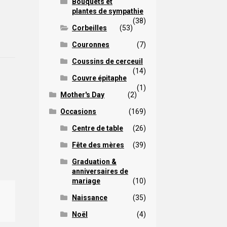
Bouquets et
plantes de sympathie
(38)
Corbeilles
(53)
Couronnes
(7)
Coussins de cerceuil
(14)
Couvre épitaphe
(1)
Mother's Day
(2)
Occasions
(169)
Centre de table
(26)
Fête des mères
(39)
Graduation &
anniversaires de
mariage
(10)
Naissance
(35)
Noël
(4)