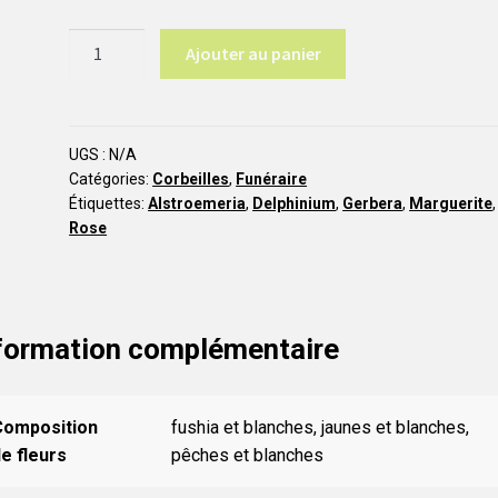
quantité
Ajouter au panier
de
Cassiopée
COR19
UGS :
N/A
Catégories:
Corbeilles
,
Funéraire
Étiquettes:
Alstroemeria
,
Delphinium
,
Gerbera
,
Marguerite
,
Rose
formation complémentaire
Composition
fushia et blanches, jaunes et blanches,
e fleurs
pêches et blanches