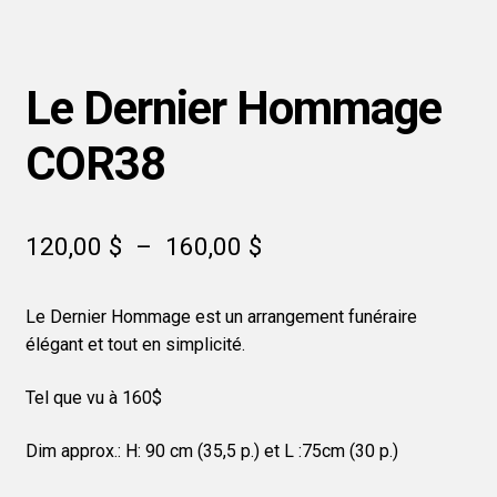
Le Dernier Hommage
COR38
Plage
120,00
$
–
160,00
$
de
Le Dernier Hommage est un arrangement funéraire
prix :
élégant et tout en simplicité.
120,00 $
Tel que vu à 160$
à
160,00 $
Dim approx.: H: 90 cm (35,5 p.) et L :75cm (30 p.)