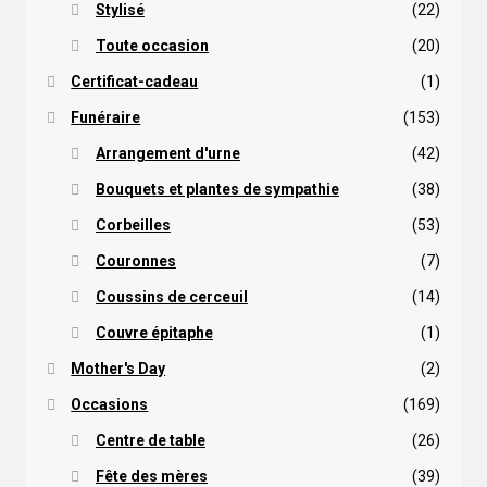
Stylisé
(22)
Toute occasion
(20)
Certificat-cadeau
(1)
Funéraire
(153)
Arrangement d'urne
(42)
Bouquets et plantes de sympathie
(38)
Corbeilles
(53)
Couronnes
(7)
Coussins de cerceuil
(14)
Couvre épitaphe
(1)
Mother's Day
(2)
Occasions
(169)
Centre de table
(26)
Fête des mères
(39)