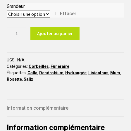
Grandeur
Effacer
quantité
Ajouter au panier
de
Le
Dernier
Hommage
UGS :
N/A
Catégories:
Corbeilles
,
Funéraire
COR38
Étiquettes:
Calla
,
Dendrobium
,
Hydrangée
,
Lisianthus
,
Mum
,
Rosette
,
Salix
Information complémentaire
Information complémentaire