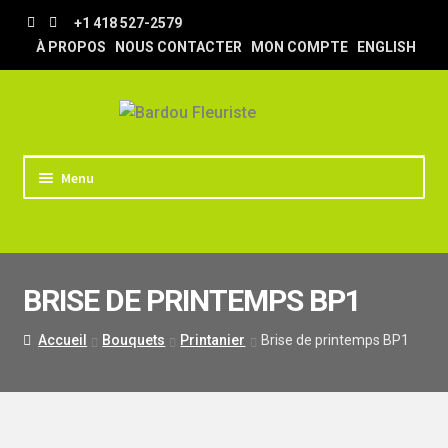
Aller
Aller
+1 418 527-2579
à
au
À PROPOS
NOUS CONTACTER
MON COMPTE
ENGLISH
la
contenu
navigation
Menu
ACCUEIL
BOUTIQUE
BRISE DE PRINTEMPS BP1
TRUCS & ASTUCES
LIVRAISON
Accueil
Bouquets
Printanier
Brise de printemps BP1
MARIAGE