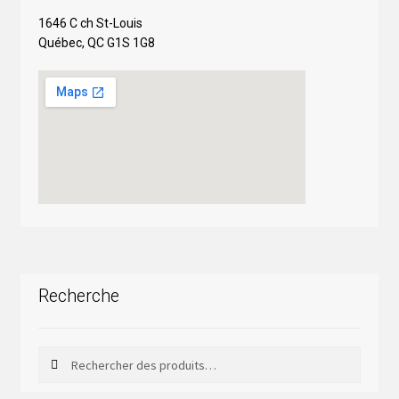
1646 C ch St-Louis
Québec, QC G1S 1G8
Recherche
Rechercher
Rechercher :