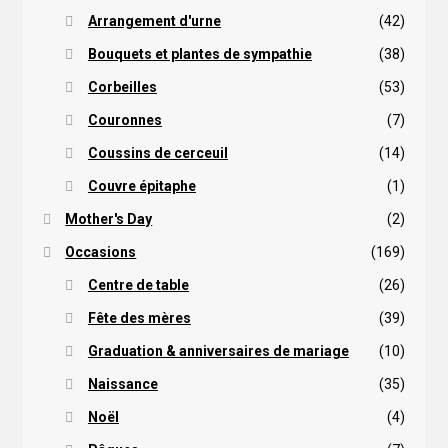
Arrangement d'urne
(42)
Bouquets et plantes de sympathie
(38)
Corbeilles
(53)
Couronnes
(7)
Coussins de cerceuil
(14)
Couvre épitaphe
(1)
Mother's Day
(2)
Occasions
(169)
Centre de table
(26)
Fête des mères
(39)
Graduation & anniversaires de mariage
(10)
Naissance
(35)
Noël
(4)