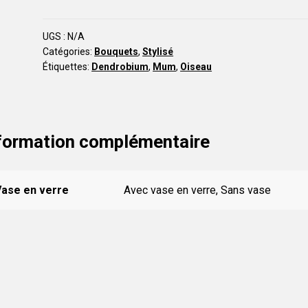
Pardon
BST15
UGS :
N/A
Catégories:
Bouquets
,
Stylisé
Étiquettes:
Dendrobium
,
Mum
,
Oiseau
formation complémentaire
Vase en verre
Avec vase en verre, Sans vase