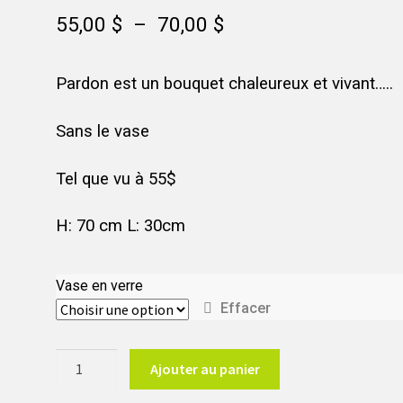
Plage
55,00
$
–
70,00
$
de
Pardon est un bouquet chaleureux et vivant…..
prix :
55,00 $
Sans le vase
à
Tel que vu à 55$
70,00 $
H: 70 cm L: 30cm
Vase en verre
Effacer
quantité
Ajouter au panier
de