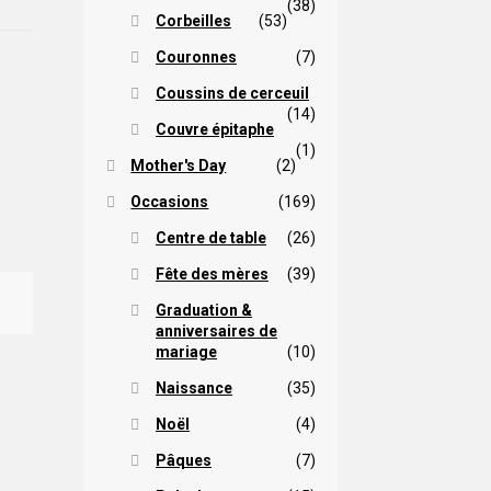
(38)
Corbeilles
(53)
Couronnes
(7)
Coussins de cerceuil
(14)
Couvre épitaphe
(1)
Mother's Day
(2)
Occasions
(169)
Centre de table
(26)
Fête des mères
(39)
Graduation &
anniversaires de
mariage
(10)
Naissance
(35)
Noël
(4)
Pâques
(7)