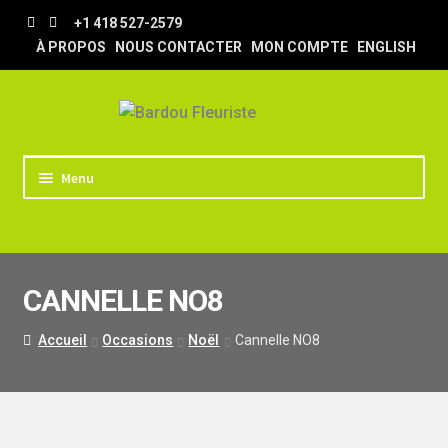
Aller
Aller
+1 418 527-2579
à
au
À PROPOS
NOUS CONTACTER
MON COMPTE
ENGLISH
la
contenu
navigation
Menu
ACCUEIL
BOUTIQUE
CANNELLE NO8
TRUCS & ASTUCES
LIVRAISON
Accueil
Occasions
Noël
Cannelle NO8
MARIAGE