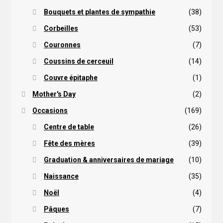
Bouquets et plantes de sympathie
(38)
Corbeilles
(53)
Couronnes
(7)
Coussins de cerceuil
(14)
Couvre épitaphe
(1)
Mother's Day
(2)
Occasions
(169)
Centre de table
(26)
Fête des mères
(39)
Graduation & anniversaires de mariage
(10)
Naissance
(35)
Noël
(4)
Pâques
(7)