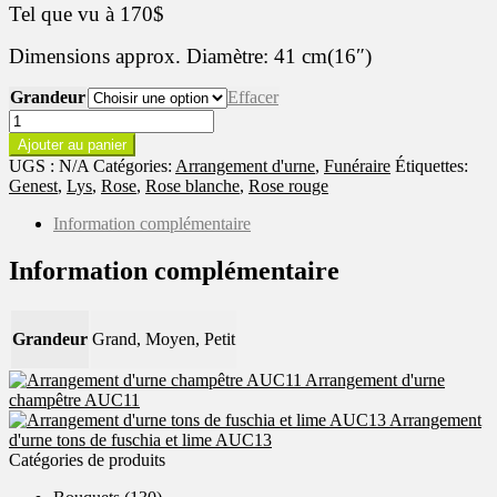
à
Tel que vu à 170$
170,00 $
Dimensions approx. Diamètre: 41 cm(16″)
Grandeur
Effacer
quantité
de
Ajouter au panier
Arrangement
UGS :
N/A
Catégories:
Arrangement d'urne
,
Funéraire
Étiquettes:
d'urne
Genest
,
Lys
,
Rose
,
Rose blanche
,
Rose rouge
tons
de
Information complémentaire
rouge
et
Information complémentaire
blanc
AUC12
Grandeur
Grand, Moyen, Petit
Arrangement d'urne
champêtre AUC11
Arrangement
d'urne tons de fuschia et lime AUC13
Catégories de produits