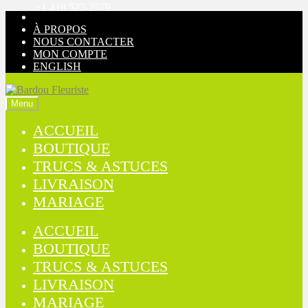
+1 418 527-2579
Aller
Aller
à
au
À PROPOS
la
contenu
NOUS CONTACTER
navigation
MON COMPTE
ENGLISH
Menu
ACCUEIL
BOUTIQUE
TRUCS & ASTUCES
LIVRAISON
MARIAGE
ACCUEIL
BOUTIQUE
TRUCS & ASTUCES
LIVRAISON
MARIAGE