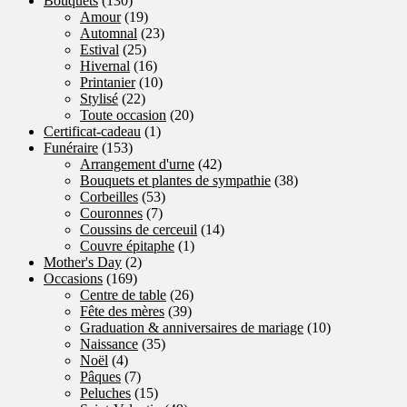
Bouquets
(130)
Amour
(19)
Automnal
(23)
Estival
(25)
Hivernal
(16)
Printanier
(10)
Stylisé
(22)
Toute occasion
(20)
Certificat-cadeau
(1)
Funéraire
(153)
Arrangement d'urne
(42)
Bouquets et plantes de sympathie
(38)
Corbeilles
(53)
Couronnes
(7)
Coussins de cerceuil
(14)
Couvre épitaphe
(1)
Mother's Day
(2)
Occasions
(169)
Centre de table
(26)
Fête des mères
(39)
Graduation & anniversaires de mariage
(10)
Naissance
(35)
Noël
(4)
Pâques
(7)
Peluches
(15)