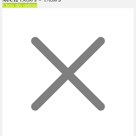
de
Choix des options
prix :
130,00 $
à
170,00 $