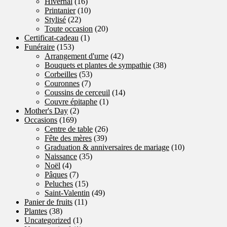
Hivernal
(16)
Printanier
(10)
Stylisé
(22)
Toute occasion
(20)
Certificat-cadeau
(1)
Funéraire
(153)
Arrangement d'urne
(42)
Bouquets et plantes de sympathie
(38)
Corbeilles
(53)
Couronnes
(7)
Coussins de cerceuil
(14)
Couvre épitaphe
(1)
Mother's Day
(2)
Occasions
(169)
Centre de table
(26)
Fête des mères
(39)
Graduation & anniversaires de mariage
(10)
Naissance
(35)
Noël
(4)
Pâques
(7)
Peluches
(15)
Saint-Valentin
(49)
Panier de fruits
(11)
Plantes
(38)
Uncategorized
(1)