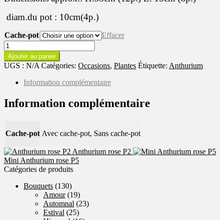
diam.du pot : 10cm(4p.)
Cache-pot
Effacer
quantité
de
Ajouter au panier
Mini
UGS :
N/A
Catégories:
Occasions
,
Plantes
Étiquette:
Anthurium
Anthurium
rouge
Information complémentaire
P4
Information complémentaire
Cache-pot
Avec cache-pot, Sans cache-pot
Anthurium rose P2
Mini Anthurium rose P5
Catégories de produits
Bouquets
(130)
Amour
(19)
Automnal
(23)
Estival
(25)