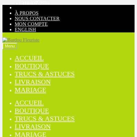
+1 418 527-2579
Aller
Aller
à
au
À PROPOS
la
contenu
NOUS CONTACTER
navigation
MON COMPTE
ENGLISH
Menu
ACCUEIL
BOUTIQUE
TRUCS & ASTUCES
LIVRAISON
MARIAGE
ACCUEIL
BOUTIQUE
TRUCS & ASTUCES
LIVRAISON
MARIAGE