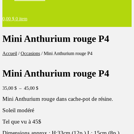
0,00
$
0 item
Mini Anthurium rouge P4
Accueil
/
Occasions
/
Mini Anthurium rouge P4
Mini Anthurium rouge P4
Plage
35,00
$
–
45,00
$
de
Mini Anthurium rouge dans cache-pot de résine.
prix :
35,00 $
à
Soleil modéré
45,00 $
Tel que vu à 45$
Dimensions approx.: H:33cm (12p.) L: 15cm (8p.)