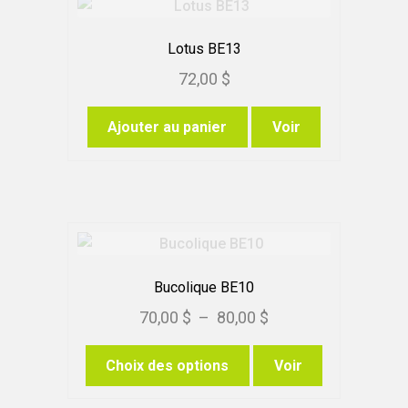
options
peuvent
Lotus BE13
être
72,00
$
choisies
sur
Ajouter au panier
Voir
la
page
du
produit
Bucolique BE10
Plage
70,00
$
–
80,00
$
de
Ce
Choix des options
Voir
prix :
produit
70,00 $
a