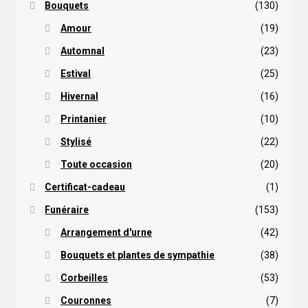
Bouquets
(130)
Amour
(19)
Automnal
(23)
Estival
(25)
Hivernal
(16)
Printanier
(10)
Stylisé
(22)
Toute occasion
(20)
Certificat-cadeau
(1)
Funéraire
(153)
Arrangement d'urne
(42)
Bouquets et plantes de sympathie
(38)
Corbeilles
(53)
Couronnes
(7)