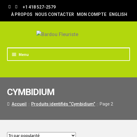
Aller
Aller
+1 418 527-2579
à
au
À PROPOS
NOUS CONTACTER
MON COMPTE
ENGLISH
la
contenu
navigation
Menu
ACCUEIL
BOUTIQUE
CYMBIDIUM
TRUCS & ASTUCES
LIVRAISON
Accueil
Produits identifiés “Cymbidium”
Page 2
MARIAGE