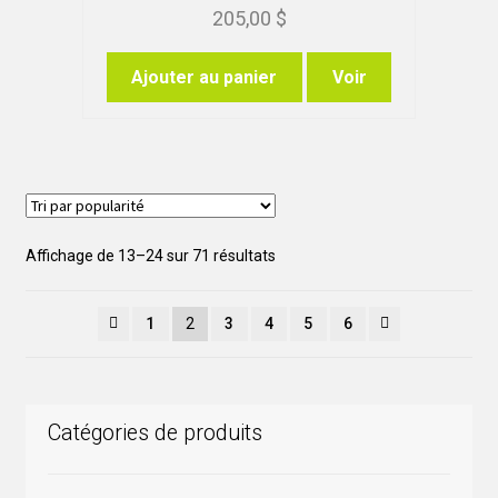
205,00
$
choisies
sur
Ajouter au panier
Voir
la
page
du
produit
Trié
Affichage de 13–24 sur 71 résultats
par
popularité
1
2
3
4
5
6
Catégories de produits