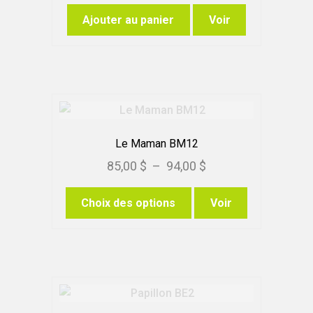
sur
Ajouter au panier
Voir
la
page
du
produit
Le Maman BM12
Plage
85,00
$
–
94,00
$
de
Ce
Choix des options
Voir
prix :
produit
85,00 $
a
à
plusieurs
variations.
94,00 $
Les
options