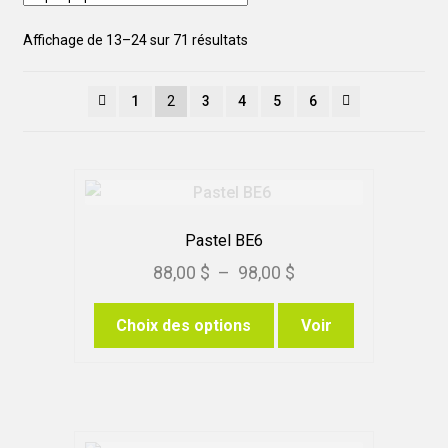
Trié
Affichage de 13–24 sur 71 résultats
par
popularité
1
2
3
4
5
6
Pastel BE6
Plage
88,00
$
–
98,00
$
de
Ce
Choix des options
Voir
prix :
produit
88,00 $
a
à
plusieurs
variations.
98,00 $
Les