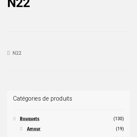
N22
Navigation
Article
N22
précédent :
de
l'article
Catégories de produits
Bouquets
(130)
Amour
(19)