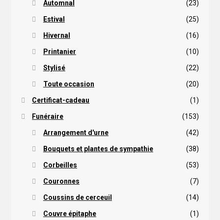
Automnal
(23)
Estival
(25)
Hivernal
(16)
Printanier
(10)
Stylisé
(22)
Toute occasion
(20)
Certificat-cadeau
(1)
Funéraire
(153)
Arrangement d'urne
(42)
Bouquets et plantes de sympathie
(38)
Corbeilles
(53)
Couronnes
(7)
Coussins de cerceuil
(14)
Couvre épitaphe
(1)