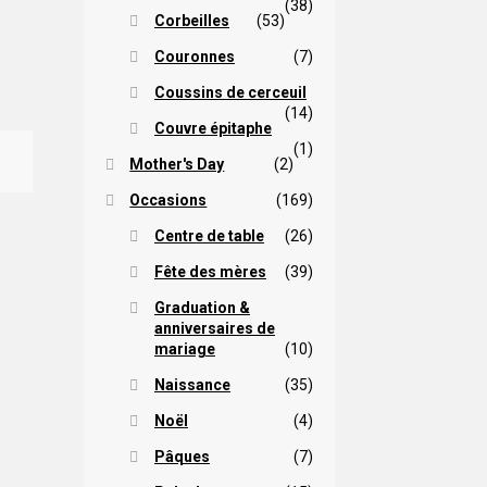
(38)
Corbeilles
(53)
Couronnes
(7)
Coussins de cerceuil
(14)
Couvre épitaphe
(1)
Mother's Day
(2)
Occasions
(169)
Centre de table
(26)
Fête des mères
(39)
Graduation &
anniversaires de
mariage
(10)
Naissance
(35)
Noël
(4)
Pâques
(7)