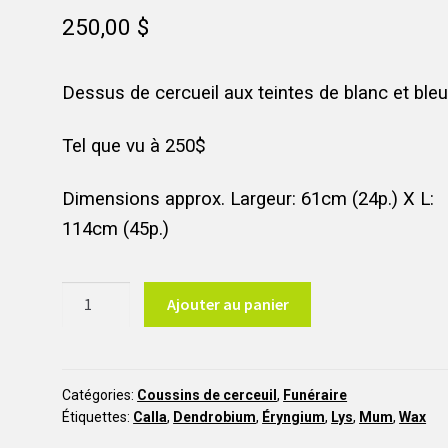
250,00
$
Dessus de cercueil aux teintes de blanc et bleu
Tel que vu à 250$
Dimensions approx. Largeur: 61cm (24p.) X L:
114cm (45p.)
quantité
Ajouter au panier
de
Le
Baltique
CC1
Catégories:
Coussins de cerceuil
,
Funéraire
Étiquettes:
Calla
,
Dendrobium
,
Éryngium
,
Lys
,
Mum
,
Wax