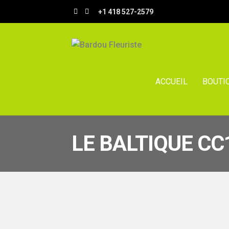
Aller
Aller
+1 418 527-2579
à
au
la
contenu
navigation
ACCUEIL
BOUTI
LE BALTIQUE CC