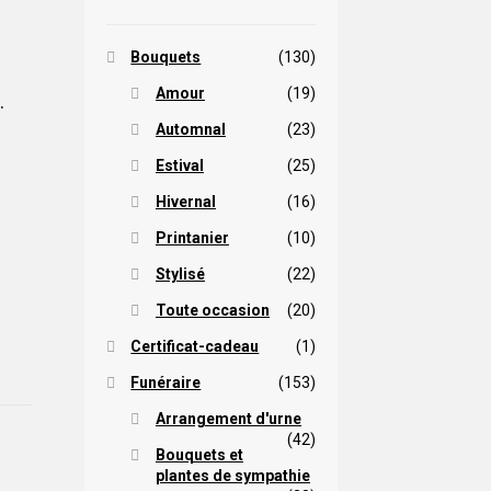
Bouquets
(130)
Amour
(19)
.
Automnal
(23)
Estival
(25)
Hivernal
(16)
Printanier
(10)
Stylisé
(22)
Toute occasion
(20)
Certificat-cadeau
(1)
Funéraire
(153)
Arrangement d'urne
(42)
Bouquets et
plantes de sympathie