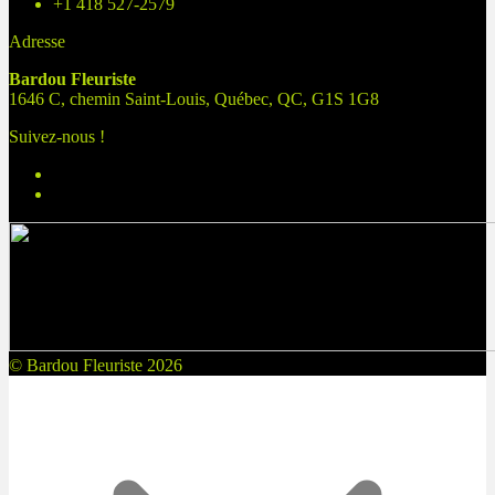
+1 418 527-2579
Adresse
Bardou Fleuriste
1646 C, chemin Saint-Louis, Québec, QC, G1S 1G8
Suivez-nous !
© Bardou Fleuriste 2026