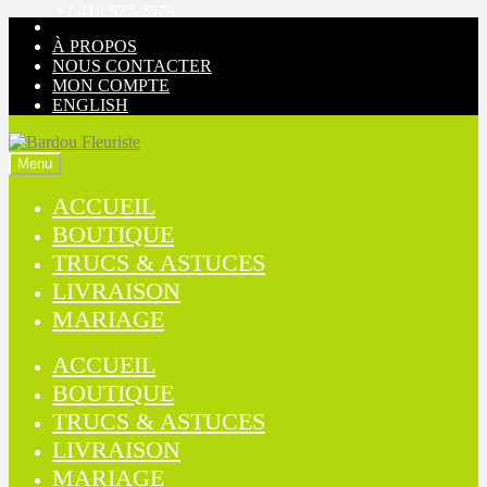
+1 418 527-2579
Aller
Aller
à
au
À PROPOS
la
contenu
NOUS CONTACTER
navigation
MON COMPTE
ENGLISH
Menu
ACCUEIL
BOUTIQUE
TRUCS & ASTUCES
LIVRAISON
MARIAGE
ACCUEIL
BOUTIQUE
TRUCS & ASTUCES
LIVRAISON
MARIAGE