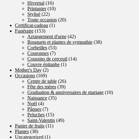
Hivernal
(16)
Printanier
(10)
Stylisé
(22)
Toute occasion
(20)
Certificat-cadeau
(1)
Funéraire
(153)
Arrangement d'urne
(42)
Bouquets et plantes de sympathie
(38)
Corbeilles
(53)
Couronnes
(7)
Coussins de cerceuil
(14)
Couvre épitaphe
(1)
Mother's Day
(2)
Occasions
(169)
Centre de table
(26)
Fête des mères
(39)
Graduation & anniversaires de mariage
(10)
Naissance
(35)
Noël
(4)
Pâques
(7)
Peluches
(15)
Saint-Valentin
(49)
Panier de fruits
(11)
Plantes
(38)
Uncategorized
(1)