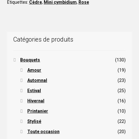
Étiquettes:
Cèdre
,
Mini cymbidium
,
Rose
Catégories de produits
Bouquets
(130)
Amour
(19)
Automnal
(23)
Estival
(25)
Hivernal
(16)
Printanier
(10)
Stylisé
(22)
Toute occasion
(20)