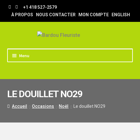
Aller
Aller
+1 418 527-2579
à
au
À PROPOS
NOUS CONTACTER
MON COMPTE
ENGLISH
la
contenu
navigation
Menu
ACCUEIL
BOUTIQUE
LE DOUILLET NO29
TRUCS & ASTUCES
LIVRAISON
Accueil
Occasions
Noël
Le douillet NO29
MARIAGE