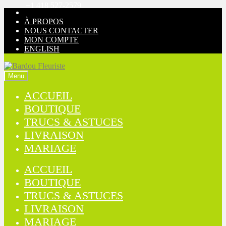
+1 418 527-2579
Aller
Aller
à
au
À PROPOS
la
contenu
NOUS CONTACTER
navigation
MON COMPTE
ENGLISH
Menu
ACCUEIL
BOUTIQUE
TRUCS & ASTUCES
LIVRAISON
MARIAGE
ACCUEIL
BOUTIQUE
TRUCS & ASTUCES
LIVRAISON
MARIAGE