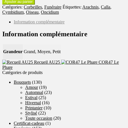
Ajouter au panier
Levant
Catégories:
Corbeilles
,
Funéraire
Étiquettes:
Arachnis
,
Calla
,
COR35
Cymbidium
,
Oiseau
,
Oncidium
Information complémentaire
Information complémentaire
Grandeur
Grand, Moyen, Petit
Recueil AU25
COR47 Le
Phare
Catégories de produits
Bouquets
(130)
Amour
(19)
Automnal
(23)
Estival
(25)
Hivernal
(16)
Printanier
(10)
Stylisé
(22)
Toute occasion
(20)
Certificat-cadeau
(1)