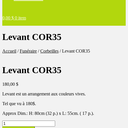
0,00
$
0 item
Levant COR35
Accueil
/
Funéraire
/
Corbeilles
/
Levant COR35
Levant COR35
180,00
$
Levant est un arrangement aux couleurs vives.
Tel que vu à 180$.
Approx Dim.: H: 80cm (32 p.) x L: 55cm. ( 17 p.).
quantité
de