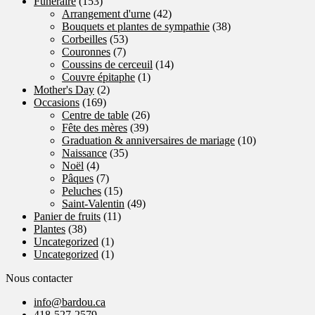
Funéraire
(153)
Arrangement d'urne
(42)
Bouquets et plantes de sympathie
(38)
Corbeilles
(53)
Couronnes
(7)
Coussins de cerceuil
(14)
Couvre épitaphe
(1)
Mother's Day
(2)
Occasions
(169)
Centre de table
(26)
Fête des mères
(39)
Graduation & anniversaires de mariage
(10)
Naissance
(35)
Noël
(4)
Pâques
(7)
Peluches
(15)
Saint-Valentin
(49)
Panier de fruits
(11)
Plantes
(38)
Uncategorized
(1)
Uncategorized
(1)
Nous contacter
info@bardou.ca
418-527-2579