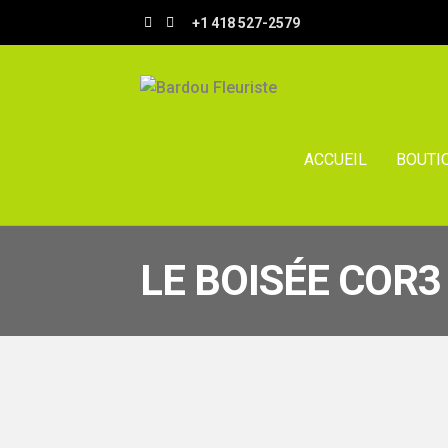
Aller
Aller
+1 418 527-2579
à
au
la
contenu
navigation
ACCUEIL
BOUTI
LE BOISÉE COR3