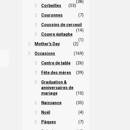
(38)
Corbeilles
(53)
Couronnes
(7)
Coussins de cerceuil
(14)
Couvre épitaphe
(1)
Mother's Day
(2)
Occasions
(169)
Centre de table
(26)
Fête des mères
(39)
Graduation &
anniversaires de
mariage
(10)
Naissance
(35)
Noël
(4)
Pâques
(7)