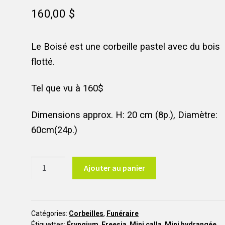
160,00
$
Le Boisé est une corbeille pastel avec du bois
flotté.
Tel que vu à 160$
Dimensions approx. H: 20 cm (8p.), Diamètre:
60cm(24p.)
quantité
Ajouter au panier
de
Le
Boisée
COR3
Catégories:
Corbeilles
,
Funéraire
Étiquettes:
Éryngium
,
Freesia
,
Mini calla
,
Mini hydrangée
,