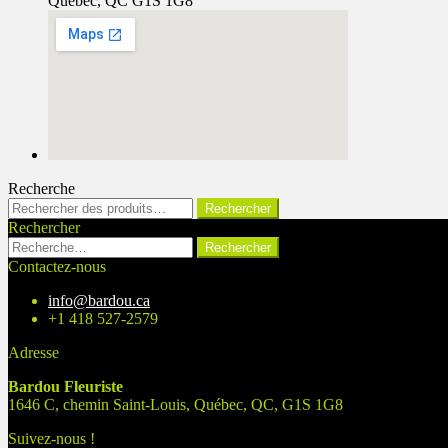
Québec, QC G1S 1G8
Recherche
Rechercher :
Rechercher
Rechercher
Rechercher :
Contactez-nous
info@bardou.ca
+1 418 527-2579
Adresse
Bardou Fleuriste
1646 C, chemin Saint-Louis, Québec, QC, G1S 1G8
Suivez-nous !