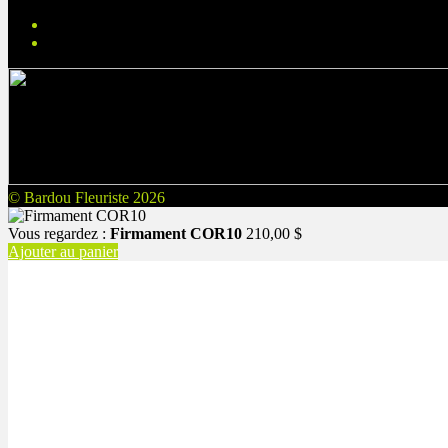
© Bardou Fleuriste 2026
Vous regardez :
Firmament COR10
210,00
$
Ajouter au panier