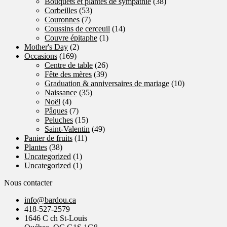
Bouquets et plantes de sympathie
(38)
Corbeilles
(53)
Couronnes
(7)
Coussins de cerceuil
(14)
Couvre épitaphe
(1)
Mother's Day
(2)
Occasions
(169)
Centre de table
(26)
Fête des mères
(39)
Graduation & anniversaires de mariage
(10)
Naissance
(35)
Noël
(4)
Pâques
(7)
Peluches
(15)
Saint-Valentin
(49)
Panier de fruits
(11)
Plantes
(38)
Uncategorized
(1)
Uncategorized
(1)
Nous contacter
info@bardou.ca
418-527-2579
1646 C ch St-Louis