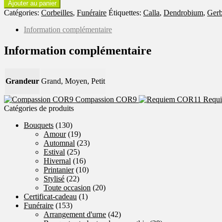
de
Ajouter au panier
Firmament
Catégories:
Corbeilles
,
Funéraire
Étiquettes:
Calla
,
Dendrobium
,
Gerb
COR10
Information complémentaire
Information complémentaire
Grandeur
Grand, Moyen, Petit
Compassion COR9
Requ
Catégories de produits
Bouquets
(130)
Amour
(19)
Automnal
(23)
Estival
(25)
Hivernal
(16)
Printanier
(10)
Stylisé
(22)
Toute occasion
(20)
Certificat-cadeau
(1)
Funéraire
(153)
Arrangement d'urne
(42)