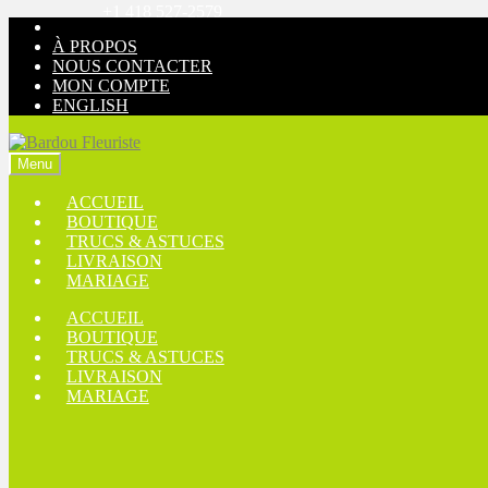
+1 418 527-2579
Aller
Aller
à
au
À PROPOS
la
contenu
NOUS CONTACTER
navigation
MON COMPTE
ENGLISH
Menu
ACCUEIL
BOUTIQUE
TRUCS & ASTUCES
LIVRAISON
MARIAGE
ACCUEIL
BOUTIQUE
TRUCS & ASTUCES
LIVRAISON
MARIAGE