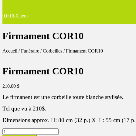
0,00
$
0 item
Firmament COR10
Accueil
/
Funéraire
/
Corbeilles
/
Firmament COR10
Firmament COR10
210,00
$
Le firmanent est une corbeille toute blanche stylisée.
Tel que vu à 210$.
Dimensions approx. H: 80 cm (32 p.) X L: 55 cm (17 p.
quantité