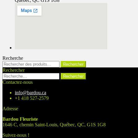
Québec, QC G1S 1G8
Recherche
Rechercher :
Rechercher
Rechercher
Rechercher :
Contactez-nous
info@bardou.ca
+1 418 527-2579
Adresse
Bardou Fleuriste
1646 C, chemin Saint-Louis, Québec, QC, G1S 1G8
Suivez-nous !