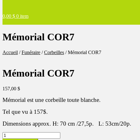
0,00
$
0 item
Mémorial COR7
Accueil
/
Funéraire
/
Corbeilles
/
Mémorial COR7
Mémorial COR7
157,00
$
Mémorial est une corbeille toute blanche.
Tel que vu à 157$.
Dimensions approx. H: 70 cm /27,5p. L: 53cm/20p.
quantité