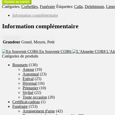
de
Ajouter au panier
Mémorial
Catégories:
Corbeilles
,
Funéraire
Étiquettes:
Calla
,
Delphinium
,
Limm
COR7
Information complémentaire
Information complémentaire
Grandeur
Grand, Moyen, Petit
En Souvenir COR6
L'Al
Catégories de produits
Bouquets
(130)
Amour
(19)
Automnal
(23)
Estival
(25)
Hivernal
(16)
Printanier
(10)
Stylisé
(22)
Toute occasion
(20)
Certificat-cadeau
(1)
Funéraire
(153)
Arrangement d'urne
(42)