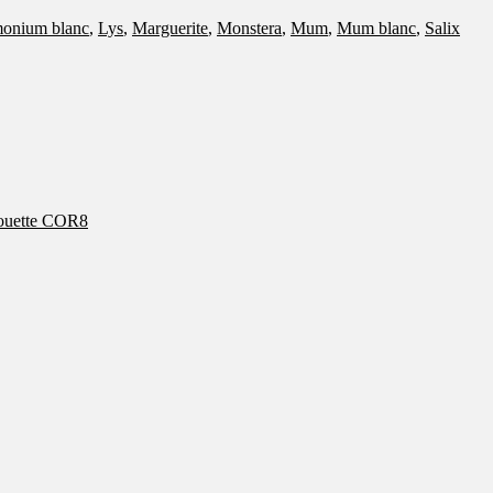
onium blanc
,
Lys
,
Marguerite
,
Monstera
,
Mum
,
Mum blanc
,
Salix
ouette COR8