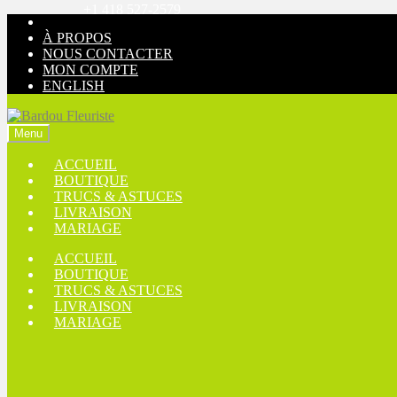
+1 418 527-2579
Aller
Aller
à
au
À PROPOS
la
contenu
NOUS CONTACTER
navigation
MON COMPTE
ENGLISH
Menu
ACCUEIL
BOUTIQUE
TRUCS & ASTUCES
LIVRAISON
MARIAGE
ACCUEIL
BOUTIQUE
TRUCS & ASTUCES
LIVRAISON
MARIAGE