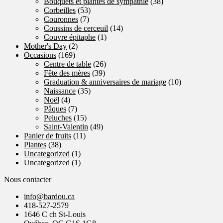
Bouquets et plantes de sympathie
(38)
Corbeilles
(53)
Couronnes
(7)
Coussins de cerceuil
(14)
Couvre épitaphe
(1)
Mother's Day
(2)
Occasions
(169)
Centre de table
(26)
Fête des mères
(39)
Graduation & anniversaires de mariage
(10)
Naissance
(35)
Noël
(4)
Pâques
(7)
Peluches
(15)
Saint-Valentin
(49)
Panier de fruits
(11)
Plantes
(38)
Uncategorized
(1)
Uncategorized
(1)
Nous contacter
info@bardou.ca
418-527-2579
1646 C ch St-Louis