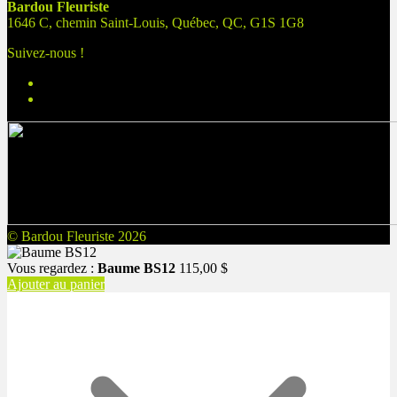
Bardou Fleuriste
1646 C, chemin Saint-Louis, Québec, QC, G1S 1G8
Suivez-nous !
© Bardou Fleuriste 2026
Vous regardez :
Baume BS12
115,00
$
Ajouter au panier