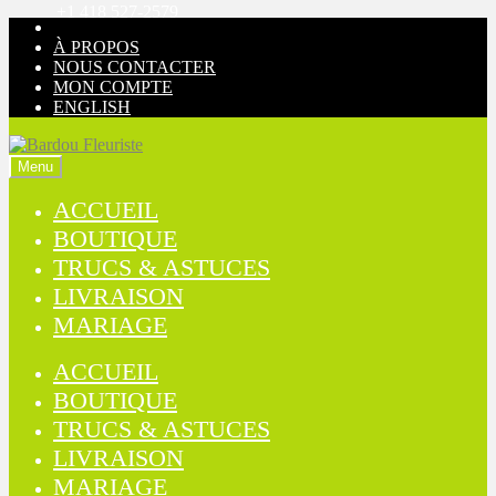
+1 418 527-2579
Aller
Aller
à
au
À PROPOS
la
contenu
NOUS CONTACTER
navigation
MON COMPTE
ENGLISH
Menu
ACCUEIL
BOUTIQUE
TRUCS & ASTUCES
LIVRAISON
MARIAGE
ACCUEIL
BOUTIQUE
TRUCS & ASTUCES
LIVRAISON
MARIAGE