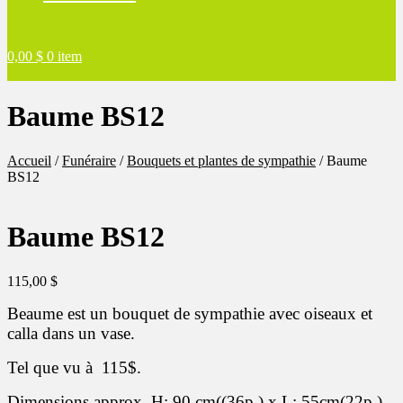
0,00
$
0 item
Baume BS12
Accueil
/
Funéraire
/
Bouquets et plantes de sympathie
/
Baume
BS12
Baume BS12
115,00
$
Beaume est un bouquet de sympathie avec oiseaux et
calla dans un vase.
Tel que vu à 11
5$.
Dimensions approx. H: 90 cm((36p.) x L: 55cm(22p.).