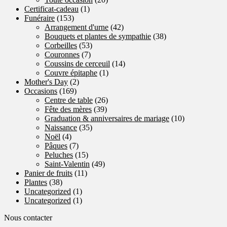
Certificat-cadeau
(1)
Funéraire
(153)
Arrangement d'urne
(42)
Bouquets et plantes de sympathie
(38)
Corbeilles
(53)
Couronnes
(7)
Coussins de cerceuil
(14)
Couvre épitaphe
(1)
Mother's Day
(2)
Occasions
(169)
Centre de table
(26)
Fête des mères
(39)
Graduation & anniversaires de mariage
(10)
Naissance
(35)
Noël
(4)
Pâques
(7)
Peluches
(15)
Saint-Valentin
(49)
Panier de fruits
(11)
Plantes
(38)
Uncategorized
(1)
Uncategorized
(1)
Nous contacter