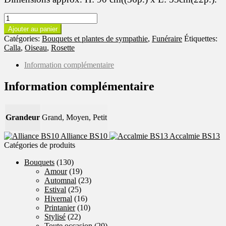
quantité
de
Ajouter au panier
Baume
Catégories:
Bouquets et plantes de sympathie
,
Funéraire
Étiquettes:
BS12
Calla
,
Oiseau
,
Rosette
Information complémentaire
Information complémentaire
Grandeur
Grand, Moyen, Petit
Alliance BS10
Accalmie BS13
Catégories de produits
Bouquets
(130)
Amour
(19)
Automnal
(23)
Estival
(25)
Hivernal
(16)
Printanier
(10)
Stylisé
(22)
Toute occasion
(20)