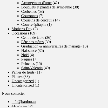
Arrangement d'urne
(42)
Bouquets et plantes de sympathie
(38)
Corbeilles
(53)
Couronnes
(7)
Coussins de cerceuil
(14)
Couvre épitaphe
(1)
Mother's Day
(2)
Occasions
(169)
Centre de table
(26)
Fête des mères
(39)
Graduation & anniversaires de mariage
(10)
Naissance
(35)
Noël
(4)
Pâques
(7)
Peluches
(15)
Saint-Valentin
(49)
Panier de fruits
(11)
Plantes
(38)
Uncategorized
(1)
Uncategorized
(1)
Nous contacter
info@bardou.ca
418-527-2579