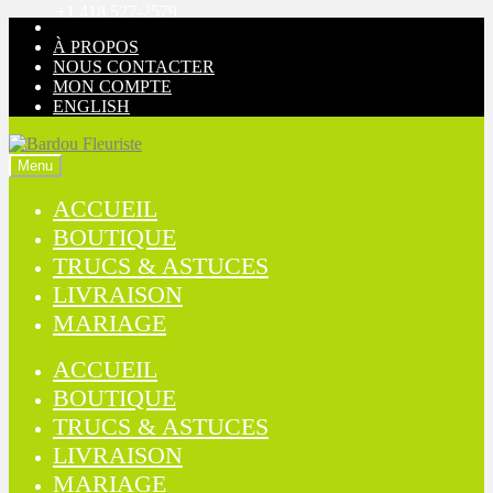
+1 418 527-2579
Aller
Aller
à
au
À PROPOS
la
contenu
NOUS CONTACTER
navigation
MON COMPTE
ENGLISH
Menu
ACCUEIL
BOUTIQUE
TRUCS & ASTUCES
LIVRAISON
MARIAGE
ACCUEIL
BOUTIQUE
TRUCS & ASTUCES
LIVRAISON
MARIAGE