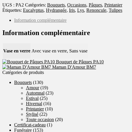
UGS :
PA2
Catégories:
Bouquets
,
Occasions
,
Pâques
,
Printanier
Étiquettes:
Eucalyptus
,
Hydrangée
,
Iris
,
Lys
,
Renoncule
,
Tulipes
Information complémentaire
Information complémentaire
Vase en verre
Avec vase en verre, Sans vase
Bouquet de Pâques PA10
Maman D'Amour BM7
Catégories de produits
Bouquets
(130)
Amour
(19)
Automnal
(23)
Estival
(25)
Hivernal
(16)
Printanier
(10)
Stylisé
(22)
Toute occasion
(20)
Certificat-cadeau
(1)
Funéraire
(153)