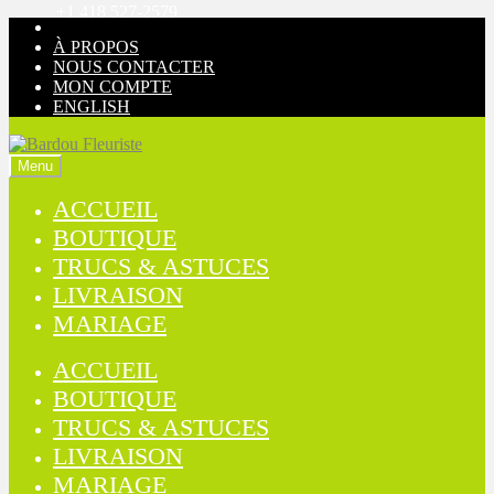
+1 418 527-2579
Aller
Aller
à
au
À PROPOS
la
contenu
NOUS CONTACTER
navigation
MON COMPTE
ENGLISH
Menu
ACCUEIL
BOUTIQUE
TRUCS & ASTUCES
LIVRAISON
MARIAGE
ACCUEIL
BOUTIQUE
TRUCS & ASTUCES
LIVRAISON
MARIAGE