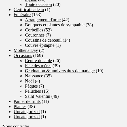
Toute occasion
(20)
Certificat-cadeau
(1)
Funéraire
(153)
Arrangement d'urne
(42)
Bouquets et plantes de sympathie
(38)
Corbeilles
(53)
Couronnes
(7)
Coussins de cerceuil
(14)
Couvre épitaphe
(1)
Mother's Day
(2)
Occasions
(169)
Centre de table
(26)
Fête des mères
(39)
Graduation & anniversaires de mariage
(10)
Naissance
(35)
Noël
(4)
Pâques
(7)
Peluches
(15)
Saint-Valentin
(49)
Panier de fruits
(11)
Plantes
(38)
Uncategorized
(1)
Uncategorized
(1)
Nous contacter