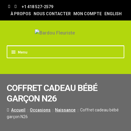
Aller
Aller
+1 418 527-2579
à
au
À PROPOS
NOUS CONTACTER
MON COMPTE
ENGLISH
la
contenu
navigation
Menu
ACCUEIL
BOUTIQUE
COFFRET CADEAU BÉBÉ
TRUCS & ASTUCES
GARÇON N26
LIVRAISON
MARIAGE
Accueil
Occasions
Naissance
Coffret cadeau bébé
garçon N26