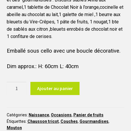
caramel,1 tablette de Chocolat Noir à l’orange,cocinelle et
abeille au chocolat au lait,1 galette de miel ,1 beurre aux
bleuets du Vire-Crêpes, 1 pâte de fruits, 1 nougat,1 bte
de sablés aux citron ,bleuets enrobés de chocolat noir et
1 confiture de cerises.
Emballé sous cello avec une boucle décorative.
Dim approx.: H: 60cm L: 40cm
quantité
Ajouter au panier
de
Coffret
cadeau
bébé
Catégories:
Naissance
,
Occasions
,
Panier de fruits
Étiquettes:
Chausson tricot
,
Couches
,
Gourmandises
,
garçon
Mouton
N26