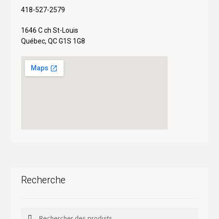
418-527-2579
1646 C ch St-Louis
Québec, QC G1S 1G8
Recherche
Rechercher
Rechercher :