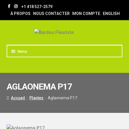
Aller
Aller
+1 418 527-2579
à
au
À PROPOS
NOUS CONTACTER
MON COMPTE
ENGLISH
la
contenu
navigation
Menu
ACCUEIL
BOUTIQUE
AGLAONEMA P17
TRUCS & ASTUCES
LIVRAISON
Accueil
Plantes
Aglaonema P17
MARIAGE