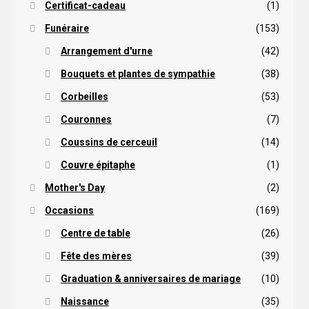
Certificat-cadeau
(1)
Funéraire
(153)
Arrangement d'urne
(42)
Bouquets et plantes de sympathie
(38)
Corbeilles
(53)
Couronnes
(7)
Coussins de cerceuil
(14)
Couvre épitaphe
(1)
Mother's Day
(2)
Occasions
(169)
Centre de table
(26)
Fête des mères
(39)
Graduation & anniversaires de mariage
(10)
Naissance
(35)