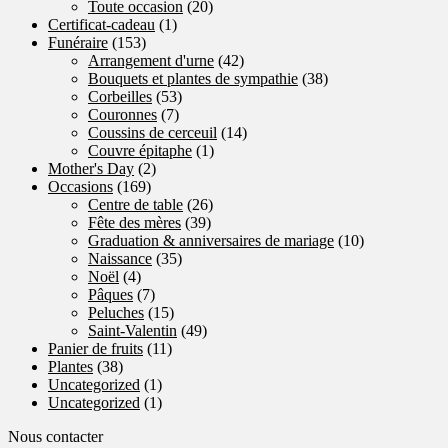
Toute occasion
(20)
Certificat-cadeau
(1)
Funéraire
(153)
Arrangement d'urne
(42)
Bouquets et plantes de sympathie
(38)
Corbeilles
(53)
Couronnes
(7)
Coussins de cerceuil
(14)
Couvre épitaphe
(1)
Mother's Day
(2)
Occasions
(169)
Centre de table
(26)
Fête des mères
(39)
Graduation & anniversaires de mariage
(10)
Naissance
(35)
Noël
(4)
Pâques
(7)
Peluches
(15)
Saint-Valentin
(49)
Panier de fruits
(11)
Plantes
(38)
Uncategorized
(1)
Uncategorized
(1)
Nous contacter