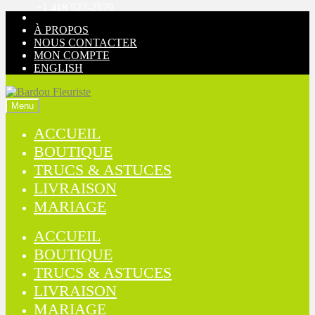
+1 418 527-2579
Aller
Aller
à
au
À PROPOS
la
contenu
NOUS CONTACTER
navigation
MON COMPTE
ENGLISH
Menu
ACCUEIL
BOUTIQUE
TRUCS & ASTUCES
LIVRAISON
MARIAGE
ACCUEIL
BOUTIQUE
TRUCS & ASTUCES
LIVRAISON
MARIAGE