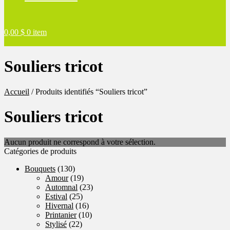
0,00
$
0 item
Souliers tricot
Accueil
/
Produits identifiés “Souliers tricot”
Souliers tricot
Aucun produit ne correspond à votre sélection.
Catégories de produits
Bouquets
(130)
Amour
(19)
Automnal
(23)
Estival
(25)
Hivernal
(16)
Printanier
(10)
Stylisé
(22)