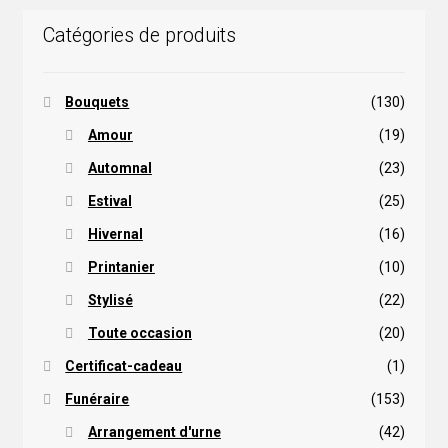
choisies
Catégories de produits
sur
la
page
Bouquets
(130)
du
produit
Amour
(19)
Automnal
(23)
Estival
(25)
Hivernal
(16)
Printanier
(10)
Stylisé
(22)
Toute occasion
(20)
Certificat-cadeau
(1)
Funéraire
(153)
Arrangement d'urne
(42)