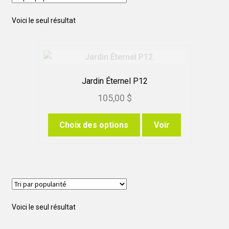
Voici le seul résultat
Jardin Éternel P12
105,00
$
Ce
Choix des options
Voir
produit
a
plusieurs
variations.
Les
options
Voici le seul résultat
peuvent
être