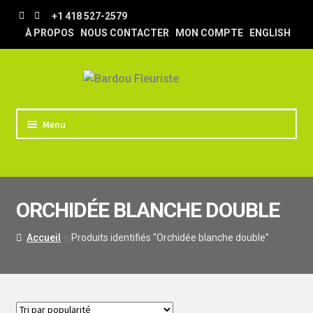
Aller
Aller
+1 418 527-2579
à
au
À PROPOS
NOUS CONTACTER
MON COMPTE
ENGLISH
la
contenu
navigation
Menu
ACCUEIL
BOUTIQUE
ORCHIDÉE BLANCHE DOUBLE
TRUCS & ASTUCES
LIVRAISON
Accueil
Produits identifiés “Orchidée blanche double”
MARIAGE