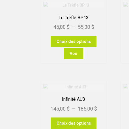
Le Trèfle BP13
Plage
45,00
$
–
55,00
$
de
Ce
Choix des options
prix :
produit
45,00 $
a
Voir
plusieurs
à
variations.
55,00 $
Les
options
peuvent
être
choisies
Infinité AU3
sur
Plage
145,00
$
–
185,00
$
la
page
de
Ce
du
Choix des options
prix :
produit
produit