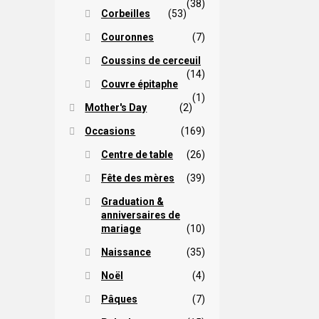
(38)
Corbeilles
(53)
Couronnes
(7)
Coussins de cerceuil
(14)
Couvre épitaphe
(1)
Mother's Day
(2)
Occasions
(169)
Centre de table
(26)
Fête des mères
(39)
Graduation &
anniversaires de
mariage
(10)
Naissance
(35)
Noël
(4)
Pâques
(7)