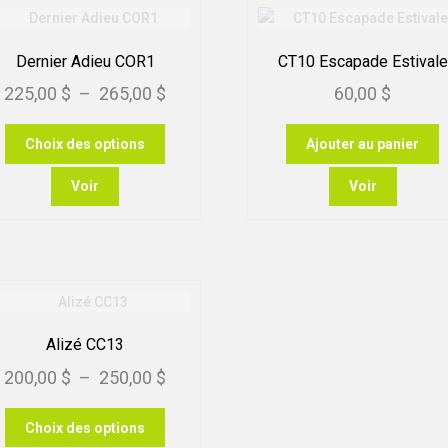
Dernier Adieu COR1
CT10 Escapade Estivale
Plage
225,00
$
–
265,00
$
60,00
$
de
Ce
Choix des options
Ajouter au panier
prix :
produit
225,00 $
a
Voir
Voir
plusieurs
à
variations.
265,00 $
Les
options
peuvent
être
choisies
Alizé CC13
sur
Plage
200,00
$
–
250,00
$
la
page
de
Ce
du
Choix des options
prix :
produit
produit