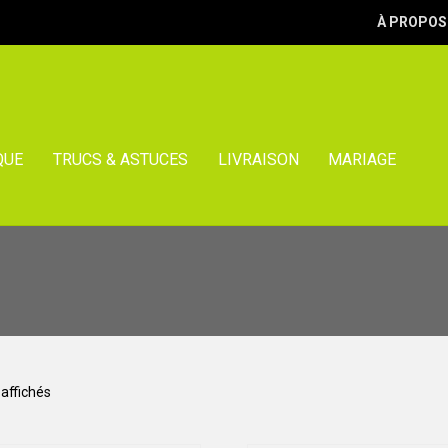
À PROPOS
QUE
TRUCS & ASTUCES
LIVRAISON
MARIAGE
Trié
 affichés
par
popularité