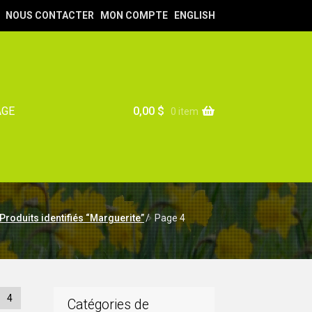
NOUS CONTACTER
MON COMPTE
ENGLISH
0,00
$
AGE
0 item
Produits identifiés “Marguerite”
/
Page 4
4
Catégories de