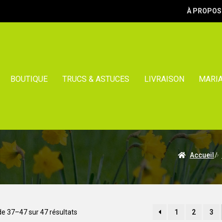
À PROPOS
BOUTIQUE
TRUCS & ASTUCES
LIVRAISON
MARI
Accueil
/
Trié
de 37–47 sur 47 résultats
1
2
3