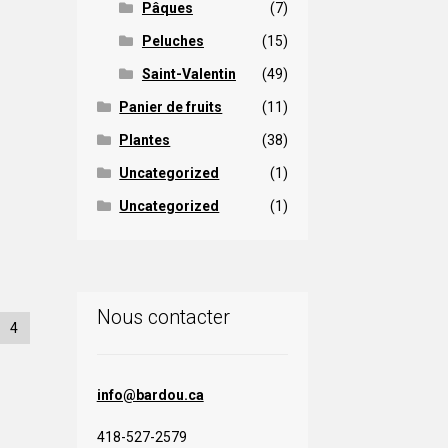
Pâques
(7)
peuvent
être
Peluches
(15)
hoisies
Saint-Valentin
(49)
sur
a
Panier de fruits
(11)
page
Plantes
(38)
du
roduit
Uncategorized
(1)
Uncategorized
(1)
Nous contacter
4
info@bardou.ca
418-527-2579