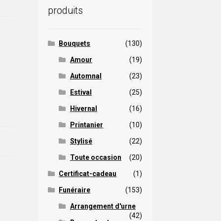
produits
Bouquets
(130)
Amour
(19)
lage
Automnal
(23)
e
Ce
ix :
Estival
(25)
roduit
0,00 $
a
Hivernal
(16)
lusieurs
Printanier
(10)
ariations.
7,00 $
Les
Stylisé
(22)
options
Toute occasion
(20)
peuvent
être
Certificat-cadeau
(1)
hoisies
Funéraire
(153)
sur
Plage
a
Arrangement d'urne
page
(42)
de