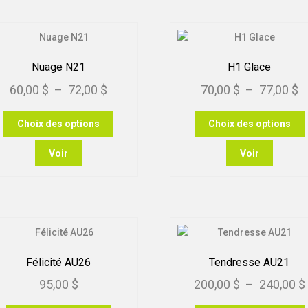
par
popularité
Nuage N21
H1 Glace
Plage
P
60,00
$
–
72,00
$
70,00
$
–
77,00
$
de
d
Ce
Choix des options
Choix des options
prix :
pr
produit
p
60,00 $
7
a
Voir
Voir
plusieurs
p
à
à
variations.
v
72,00 $
7
Les
options
peuvent
être
choisies
c
Félicité AU26
Tendresse AU21
sur
95,00
$
200,00
$
–
240,00
$
la
l
page