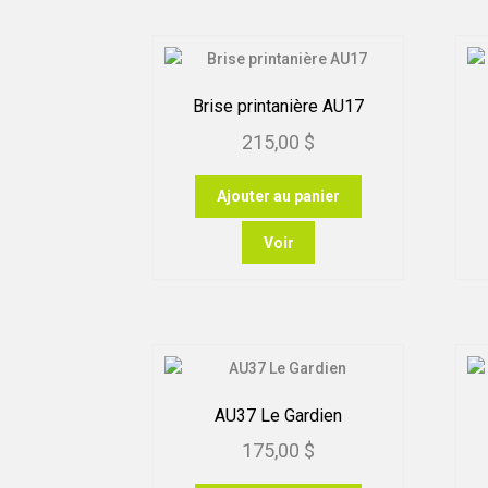
Brise printanière AU17
215,00
$
Ajouter au panier
Voir
AU37 Le Gardien
175,00
$