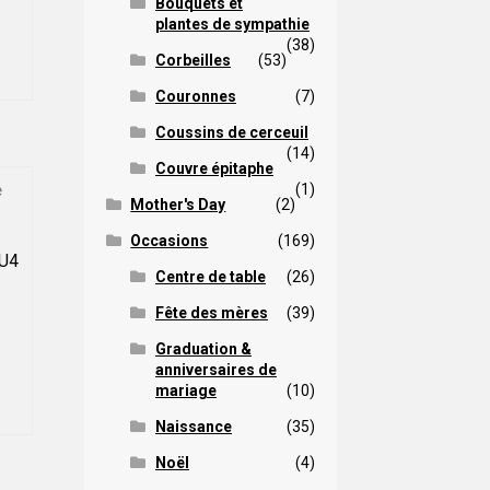
Bouquets et
Ce
du
prix :
plantes de sympathie
roduit
roduit
(38)
200,00 $
a
Corbeilles
(53)
lusieurs
à
Couronnes
(7)
ariations.
240,00 $
Les
Coussins de cerceuil
options
(14)
Couvre épitaphe
peuvent
(1)
être
Mother's Day
(2)
hoisies
Occasions
(169)
sur
OU4
a
Centre de table
(26)
Plage
page
Fête des mères
(39)
du
de
Ce
roduit
Graduation &
prix :
roduit
anniversaires de
235,00 $
a
mariage
(10)
lusieurs
à
Naissance
(35)
ariations.
275,00 $
Les
Noël
(4)
options