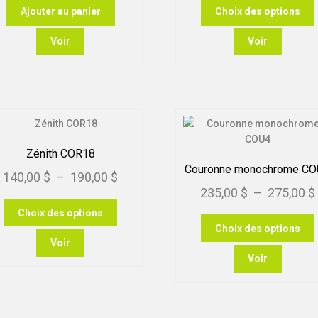
du
Ajouter au panier
Choix des options
p
produit
p
Voir
Voir
p
v
c
Zénith COR18
Couronne monochrome C
Plage
140,00
$
–
190,00
$
l
235,00
$
–
275,00
$
de
Ce
Choix des options
prix :
produit
p
Choix des options
140,00 $
a
p
Voir
plusieurs
à
Voir
variations.
p
190,00 $
Les
v
options
peuvent