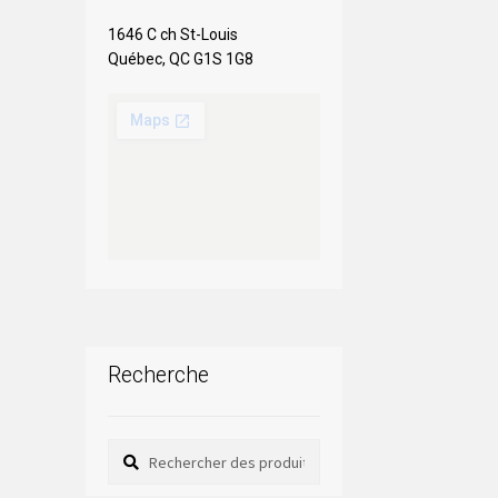
1646 C ch St-Louis
Québec, QC G1S 1G8
Recherche
Rechercher
Rechercher :