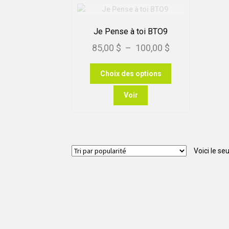
Je Pense à toi BTO9
Plage
85,00
$
–
100,00
$
de
Ce
Choix des options
prix :
produit
85,00 $
a
Voir
plusieurs
à
variations.
100,00 $
Les
options
peuvent
Voici le seu
être
choisies
sur
la
page
du
produit