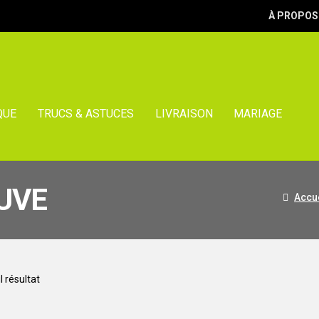
À PROPOS
QUE
TRUCS & ASTUCES
LIVRAISON
MARIAGE
UVE
Accue
l résultat