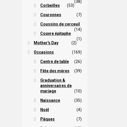
(38)
Corbeilles
(53)
Couronnes
(7)
Coussins de cerceuil
(14)
Couvre épitaphe
(1)
Mother's Day
(2)
Occasions
(169)
Centre de table
(26)
Fête des mères
(39)
Graduation &
anniversaires de
mariage
(10)
Naissance
(35)
Noël
(4)
Pâques
(7)