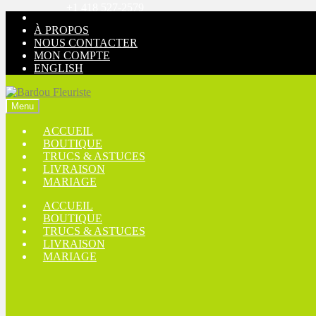
+1 418 527-2579
Aller
Aller
à
au
À PROPOS
la
contenu
NOUS CONTACTER
navigation
MON COMPTE
ENGLISH
Menu
ACCUEIL
BOUTIQUE
TRUCS & ASTUCES
LIVRAISON
MARIAGE
ACCUEIL
BOUTIQUE
TRUCS & ASTUCES
LIVRAISON
MARIAGE