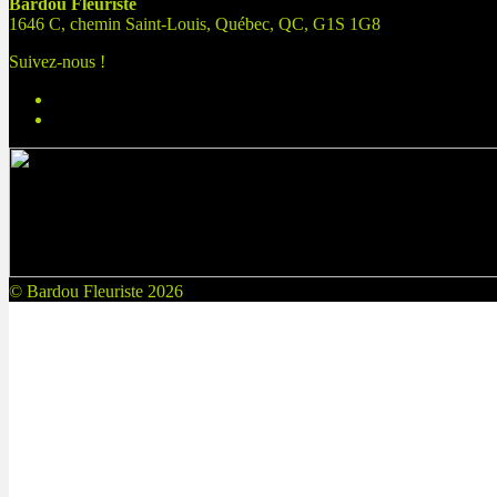
Bardou Fleuriste
1646 C, chemin Saint-Louis, Québec, QC, G1S 1G8
Suivez-nous !
© Bardou Fleuriste 2026