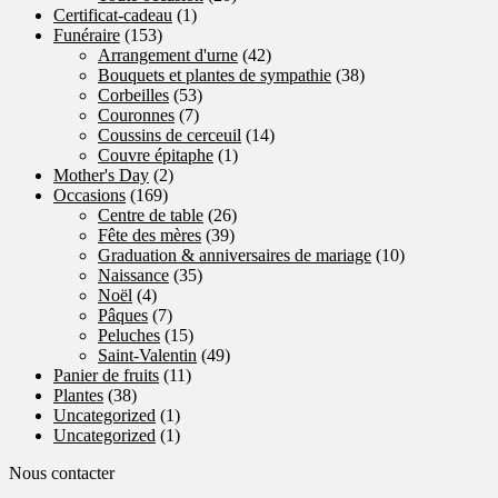
Certificat-cadeau
(1)
Funéraire
(153)
Arrangement d'urne
(42)
Bouquets et plantes de sympathie
(38)
Corbeilles
(53)
Couronnes
(7)
Coussins de cerceuil
(14)
Couvre épitaphe
(1)
Mother's Day
(2)
Occasions
(169)
Centre de table
(26)
Fête des mères
(39)
Graduation & anniversaires de mariage
(10)
Naissance
(35)
Noël
(4)
Pâques
(7)
Peluches
(15)
Saint-Valentin
(49)
Panier de fruits
(11)
Plantes
(38)
Uncategorized
(1)
Uncategorized
(1)
Nous contacter