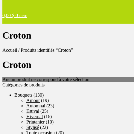
0,00
$
0 item
Croton
Accueil
/
Produits identifiés “Croton”
Croton
Aucun produit ne correspond à votre sélection.
Catégories de produits
Bouquets
(130)
Amour
(19)
Automnal
(23)
Estival
(25)
Hivernal
(16)
Printanier
(10)
Stylisé
(22)
Toute occasion
(20)