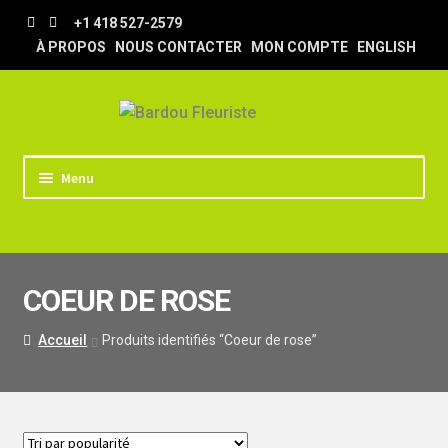
Aller
Aller
+1 418 527-2579
à
au
À PROPOS
NOUS CONTACTER
MON COMPTE
ENGLISH
la
contenu
navigation
Menu
ACCUEIL
BOUTIQUE
COEUR DE ROSE
TRUCS & ASTUCES
LIVRAISON
Accueil
Produits identifiés “Coeur de rose”
MARIAGE