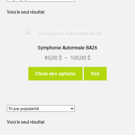
Voici le seul résultat
Symphonie Automnale BA26
Plage
85,00
$
–
100,00
$
de
Ce
Choix des options
Voir
prix :
produit
85,00 $
a
à
plusieurs
variations.
100,00 $
Les
options
Voici le seul résultat
peuvent
être