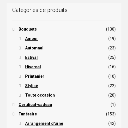
choisies
Catégories de produits
sur
la
page
Bouquets
(130)
du
produit
Amour
(19)
Automnal
(23)
Estival
(25)
Hivernal
(16)
Printanier
(10)
Stylisé
(22)
Toute occasion
(20)
Certificat-cadeau
(1)
Funéraire
(153)
Arrangement d'urne
(42)