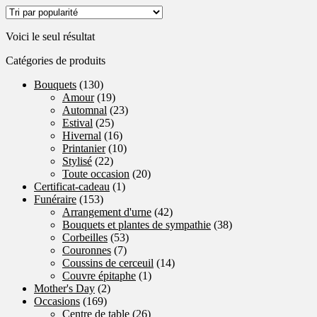
prix :
a
70,00 $
plusieurs
Voici le seul résultat
à
variations.
80,00 $
Les
Catégories de produits
options
peuvent
Bouquets
(130)
être
Amour
(19)
choisies
Automnal
(23)
sur
Estival
(25)
la
Hivernal
(16)
page
Printanier
(10)
du
Stylisé
(22)
produit
Toute occasion
(20)
Certificat-cadeau
(1)
Funéraire
(153)
Arrangement d'urne
(42)
Bouquets et plantes de sympathie
(38)
Corbeilles
(53)
Couronnes
(7)
Coussins de cerceuil
(14)
Couvre épitaphe
(1)
Mother's Day
(2)
Occasions
(169)
Centre de table
(26)