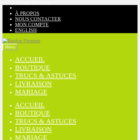
+1 418 527-2579
Aller
Aller
à
au
À PROPOS
la
contenu
NOUS CONTACTER
navigation
MON COMPTE
ENGLISH
Menu
ACCUEIL
BOUTIQUE
TRUCS & ASTUCES
LIVRAISON
MARIAGE
ACCUEIL
BOUTIQUE
TRUCS & ASTUCES
LIVRAISON
MARIAGE