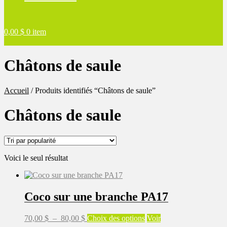
0,00
$
0 item
Châtons de saule
Accueil
/
Produits identifiés “Châtons de saule”
Châtons de saule
Voici le seul résultat
Coco sur une branche PA17
Plage
Ce
70,00
$
–
80,00
$
Choix des options
Voir
de
produit