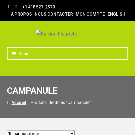
Aller
Aller
+1 418 527-2579
à
au
À PROPOS
NOUS CONTACTER
MON COMPTE
ENGLISH
la
contenu
navigation
Menu
ACCUEIL
BOUTIQUE
CAMPANULE
TRUCS & ASTUCES
LIVRAISON
Accueil
Produits identifiés “Campanule”
MARIAGE