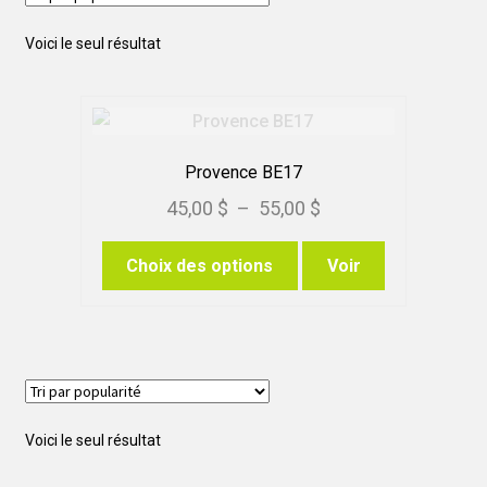
Voici le seul résultat
Provence BE17
Plage
45,00
$
–
55,00
$
de
Ce
Choix des options
Voir
prix :
produit
45,00 $
a
à
plusieurs
variations.
55,00 $
Les
options
Voici le seul résultat
peuvent
être