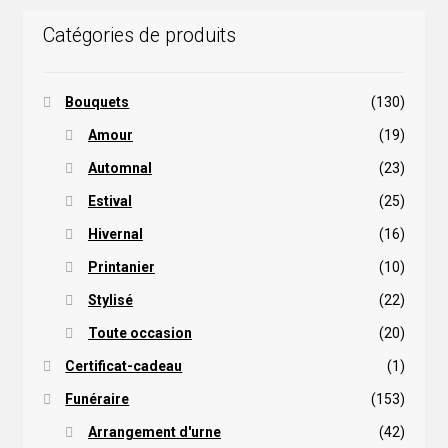
choisies
Catégories de produits
sur
la
page
Bouquets
(130)
du
produit
Amour
(19)
Automnal
(23)
Estival
(25)
Hivernal
(16)
Printanier
(10)
Stylisé
(22)
Toute occasion
(20)
Certificat-cadeau
(1)
Funéraire
(153)
Arrangement d'urne
(42)