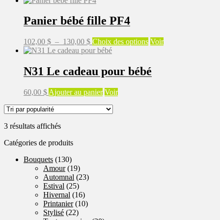
Panier bébé fille PF4
Plage
Ce
102,00
$
–
130,00
$
Choix des options
Voir
de
produit
prix :
a
102,00 $
plusieurs
N31 Le cadeau pour bébé
à
variations.
130,00 $
Les
60,00
$
Ajouter au panier
Voir
options
peuvent
être
choisies
Trié
3 résultats affichés
sur
par
la
Catégories de produits
popularité
page
du
Bouquets
(130)
produit
Amour
(19)
Automnal
(23)
Estival
(25)
Hivernal
(16)
Printanier
(10)
Stylisé
(22)