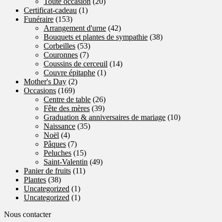
Toute occasion
(20)
Certificat-cadeau
(1)
Funéraire
(153)
Arrangement d'urne
(42)
Bouquets et plantes de sympathie
(38)
Corbeilles
(53)
Couronnes
(7)
Coussins de cerceuil
(14)
Couvre épitaphe
(1)
Mother's Day
(2)
Occasions
(169)
Centre de table
(26)
Fête des mères
(39)
Graduation & anniversaires de mariage
(10)
Naissance
(35)
Noël
(4)
Pâques
(7)
Peluches
(15)
Saint-Valentin
(49)
Panier de fruits
(11)
Plantes
(38)
Uncategorized
(1)
Uncategorized
(1)
Nous contacter