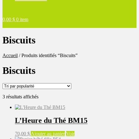
0,00
$
0 item
Biscuits
Accueil
/
Produits identifiés “Biscuits”
Biscuits
Trié
3 résultats affichés
par
popularité
L’Heure du Thé BM15
70,00
$
Ajouter au panier
Voir