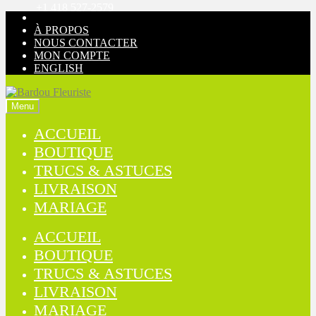
+1 418 527-2579
Aller
Aller
à
au
À PROPOS
la
contenu
NOUS CONTACTER
navigation
MON COMPTE
ENGLISH
Menu
ACCUEIL
BOUTIQUE
TRUCS & ASTUCES
LIVRAISON
MARIAGE
ACCUEIL
BOUTIQUE
TRUCS & ASTUCES
LIVRAISON
MARIAGE